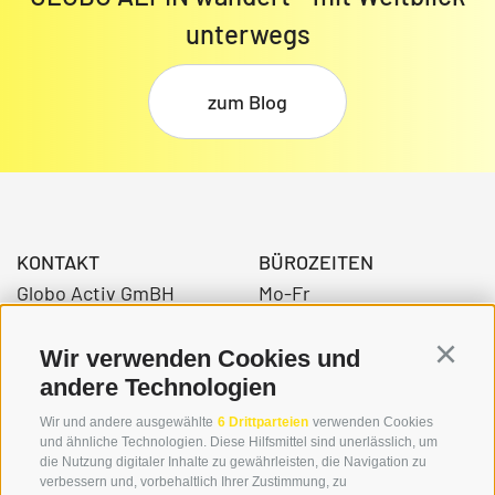
unterwegs
zum Blog
KONTAKT
BÜROZEITEN
Globo Activ GmBH
Mo-Fr
Bahnhofstraße 3
08:00 - 12:30 Uhr
39034 Toblach
14.00 – 17:00 Uhr
Wir verwenden Cookies und
Continu
andere Technologien
Wir und andere ausgewählte
6 Drittparteien
verwenden Cookies
+39 0474 976139
und ähnliche Technologien. Diese Hilfsmittel sind unerlässlich, um
die Nutzung digitaler Inhalte zu gewährleisten, die Navigation zu
info@globoalpin.com
verbessern und, vorbehaltlich Ihrer Zustimmung, zu