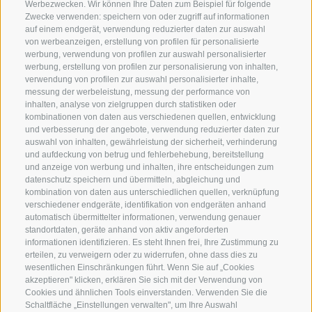
Werbezwecken. Wir können Ihre Daten zum Beispiel für folgende
Zwecke verwenden: speichern von oder zugriff auf informationen
auf einem endgerät, verwendung reduzierter daten zur auswahl
von werbeanzeigen, erstellung von profilen für personalisierte
SERVICE
ON TOUR
werbung, verwendung von profilen zur auswahl personalisierter
Kontakt
Wir
werbung, erstellung von profilen zur personalisierung von inhalten,
verwendung von profilen zur auswahl personalisierter inhalte,
Wetter & Lawinen
Winterprogramm
messung der werbeleistung, messung der performance von
FAQ & AGB
Sommerprogramm
inhalten, analyse von zielgruppen durch statistiken oder
kombinationen von daten aus verschiedenen quellen, entwicklung
Schwierigkeitseinteilung
und verbesserung der angebote, verwendung reduzierter daten zur
Reisetaschen & Dry Bag
auswahl von inhalten, gewährleistung der sicherheit, verhinderung
und aufdeckung von betrug und fehlerbehebung, bereitstellung
Newsletter
und anzeige von werbung und inhalten, ihre entscheidungen zum
datenschutz speichern und übermitteln, abgleichung und
Leihausrüstung
kombination von daten aus unterschiedlichen quellen, verknüpfung
Login
verschiedener endgeräte, identifikation von endgeräten anhand
automatisch übermittelter informationen, verwendung genauer
Bezahlung
standortdaten, geräte anhand von aktiv angeforderten
Partner
informationen identifizieren. Es steht Ihnen frei, Ihre Zustimmung zu
erteilen, zu verweigern oder zu widerrufen, ohne dass dies zu
Pauschalreiserichtlinie
wesentlichen Einschränkungen führt. Wenn Sie auf „Cookies
akzeptieren" klicken, erklären Sie sich mit der Verwendung von
Cookies und ähnlichen Tools einverstanden. Verwenden Sie die
Schaltfläche „Einstellungen verwalten", um Ihre Auswahl