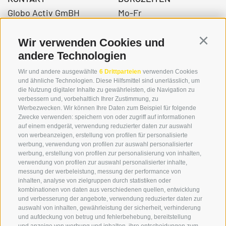
Globo Activ GmBH
Mo-Fr
Bahnhofstraße 3
08:00 - 12:30 Uhr
39034 Toblach
14.00 – 17:00 Uhr
Wir verwenden Cookies und
Continu
andere Technologien
Wir und andere ausgewählte
6 Drittparteien
verwenden Cookies
+39 0474 976139
und ähnliche Technologien. Diese Hilfsmittel sind unerlässlich, um
die Nutzung digitaler Inhalte zu gewährleisten, die Navigation zu
info@globoalpin.com
verbessern und, vorbehaltlich Ihrer Zustimmung, zu
Werbezwecken. Wir können Ihre Daten zum Beispiel für folgende
Zwecke verwenden: speichern von oder zugriff auf informationen
auf einem endgerät, verwendung reduzierter daten zur auswahl
von werbeanzeigen, erstellung von profilen für personalisierte
SERVICE
ON TOUR
werbung, verwendung von profilen zur auswahl personalisierter
Kontakt
Wir
werbung, erstellung von profilen zur personalisierung von inhalten,
verwendung von profilen zur auswahl personalisierter inhalte,
Wetter & Lawinen
Winterprogramm
messung der werbeleistung, messung der performance von
FAQ & AGB
Sommerprogramm
inhalten, analyse von zielgruppen durch statistiken oder
kombinationen von daten aus verschiedenen quellen, entwicklung
Schwierigkeitseinteilung
und verbesserung der angebote, verwendung reduzierter daten zur
Reisetaschen & Dry Bag
auswahl von inhalten, gewährleistung der sicherheit, verhinderung
und aufdeckung von betrug und fehlerbehebung, bereitstellung
Newsletter