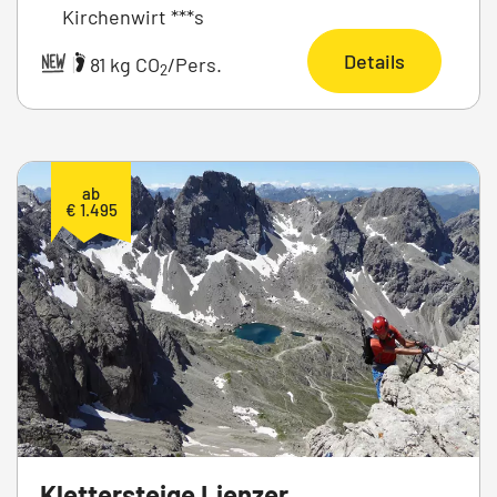
Kirchenwirt ***s
Details
|
81 kg CO
/Pers.
2
ab
€ 1.495
Klettersteige Lienzer