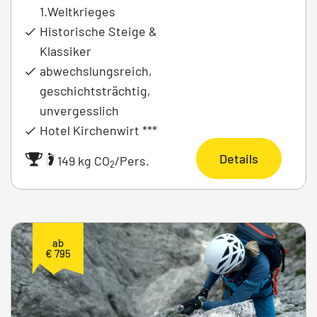
1.Weltkrieges
Historische Steige &
Klassiker
abwechslungsreich,
geschichtsträchtig,
unvergesslich
Hotel Kirchenwirt ***
Details
|
149 kg CO
/Pers.
2
ab
€ 795