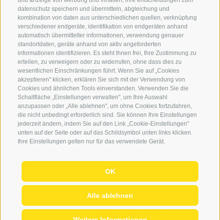
und anzeige von werbung und inhalten, ihre entscheidungen zum
Leihausrüstung
datenschutz speichern und übermitteln, abgleichung und
kombination von daten aus unterschiedlichen quellen, verknüpfung
Login
verschiedener endgeräte, identifikation von endgeräten anhand
automatisch übermittelter informationen, verwendung genauer
Bezahlung
standortdaten, geräte anhand von aktiv angeforderten
Partner
informationen identifizieren. Es steht Ihnen frei, Ihre Zustimmung zu
erteilen, zu verweigern oder zu widerrufen, ohne dass dies zu
Pauschalreiserichtlinie
wesentlichen Einschränkungen führt. Wenn Sie auf „Cookies
akzeptieren" klicken, erklären Sie sich mit der Verwendung von
Cookies und ähnlichen Tools einverstanden. Verwenden Sie die
Schaltfläche „Einstellungen verwalten", um Ihre Auswahl
anzupassen oder „Alle ablehnen", um ohne Cookies fortzufahren,
die nicht unbedingt erforderlich sind. Sie können Ihre Einstellungen
jederzeit ändern, indem Sie auf den Link „Cookie-Einstellungen"
unten auf der Seite oder auf das Schildsymbol unten links klicken.
Ihre Einstellungen gelten nur für das verwendete Gerät.
OK
© 2026 Globo Activ GmBH
|
it
|
en
|
IT02778720215
Sitemap
|
Impressum
|
Cookie-Richtlinie
|
Alle ablehnen
Privacy
|
Cookie Präferenzen
Weitere Informationen