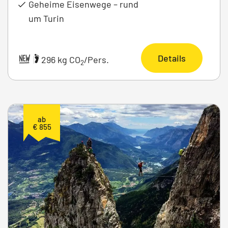
Geheime Eisenwege – rund
um Turin
Details
|
296 kg CO
/Pers.
2
ab
€ 855