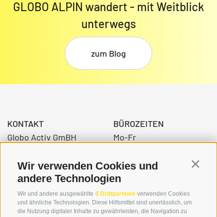
GLOBO ALPIN wandert - mit Weitblick
unterwegs
zum Blog
KONTAKT
BÜROZEITEN
Globo Activ GmBH
Mo-Fr
Bahnhofstraße 3
08:00 - 12:30 Uhr
39034 Toblach
14.00 – 17:00 Uhr
Wir verwenden Cookies und
Continu
andere Technologien
Wir und andere ausgewählte
6 Drittparteien
verwenden Cookies
+39 0474 976139
und ähnliche Technologien. Diese Hilfsmittel sind unerlässlich, um
die Nutzung digitaler Inhalte zu gewährleisten, die Navigation zu