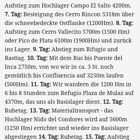
Aufstieg zum Hochlager Campo El Salto 4200m.
7. Tag:
Besteigung des Cerro Rincon 5318m über
die schneebedeckte Ostflanke (1200Hm).
8. Tag:
Aufstieg zum Cerro Vallecito 5700m (1500 Hm)
oder Pico de Plata 6100m (1900Hm) und zurück
ins Lager.
9. Tag:
Abstieg zum Rifugio und
Rasttag.
10. Tag:
Mit dem Bus bis Puente del
Inca 2750m, von wo wir in ca. 3 St. noch
gemütlich bis Confluencia auf 3250m laufen
(500Hm).
11. Tag:
Wir wandern die 1200 Hm in
6 bis 8 Stunden zum Refugio Plaza de Mulaz auf
4370m, das uns als Basislager dient.
12. Tag:
Ruhetag.
13. Tag:
Materialtransport - das
Hochlager Nido del Condores wird auf 5600m
(1250 Hm) errichtet und wieder ins Basislager
abgestiegen
14. Tag:
Ruhetag.
15. Tag:
Aufstieg