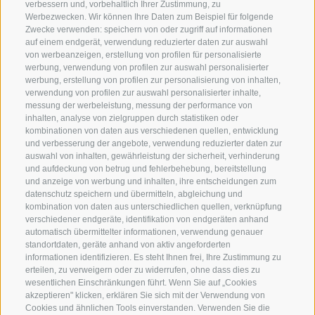
info@globoalpin.com
verbessern und, vorbehaltlich Ihrer Zustimmung, zu
Werbezwecken. Wir können Ihre Daten zum Beispiel für folgende
Zwecke verwenden: speichern von oder zugriff auf informationen
auf einem endgerät, verwendung reduzierter daten zur auswahl
von werbeanzeigen, erstellung von profilen für personalisierte
SERVICE
ON TOUR
werbung, verwendung von profilen zur auswahl personalisierter
Kontakt
Wir
werbung, erstellung von profilen zur personalisierung von inhalten,
verwendung von profilen zur auswahl personalisierter inhalte,
Wetter & Lawinen
Winterprogramm
messung der werbeleistung, messung der performance von
FAQ & AGB
Sommerprogramm
inhalten, analyse von zielgruppen durch statistiken oder
kombinationen von daten aus verschiedenen quellen, entwicklung
Schwierigkeitseinteilung
und verbesserung der angebote, verwendung reduzierter daten zur
Reisetaschen & Dry Bag
auswahl von inhalten, gewährleistung der sicherheit, verhinderung
und aufdeckung von betrug und fehlerbehebung, bereitstellung
Newsletter
und anzeige von werbung und inhalten, ihre entscheidungen zum
Leihausrüstung
datenschutz speichern und übermitteln, abgleichung und
kombination von daten aus unterschiedlichen quellen, verknüpfung
Login
verschiedener endgeräte, identifikation von endgeräten anhand
automatisch übermittelter informationen, verwendung genauer
Bezahlung
standortdaten, geräte anhand von aktiv angeforderten
Partner
informationen identifizieren. Es steht Ihnen frei, Ihre Zustimmung zu
erteilen, zu verweigern oder zu widerrufen, ohne dass dies zu
Pauschalreiserichtlinie
wesentlichen Einschränkungen führt. Wenn Sie auf „Cookies
akzeptieren" klicken, erklären Sie sich mit der Verwendung von
Cookies und ähnlichen Tools einverstanden. Verwenden Sie die