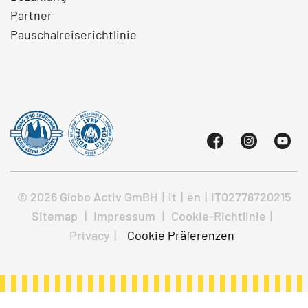
Partner
Pauschalreiserichtlinie
© 2026 Globo Activ GmBH
|
it
|
en
|
IT02778720215
Sitemap
|
Impressum
|
Cookie-Richtlinie
|
Privacy
|
Cookie Präferenzen