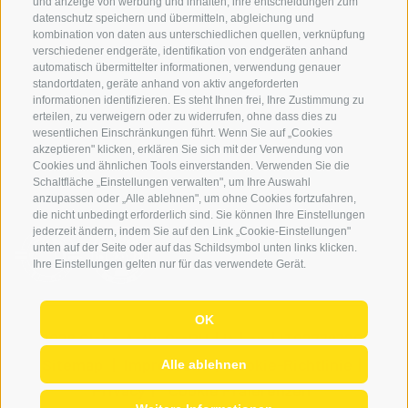
und anzeige von werbung und inhalten, ihre entscheidungen zum
Leihausrüstung
datenschutz speichern und übermitteln, abgleichung und
kombination von daten aus unterschiedlichen quellen, verknüpfung
Login
verschiedener endgeräte, identifikation von endgeräten anhand
automatisch übermittelter informationen, verwendung genauer
Bezahlung
standortdaten, geräte anhand von aktiv angeforderten
Partner
informationen identifizieren. Es steht Ihnen frei, Ihre Zustimmung zu
erteilen, zu verweigern oder zu widerrufen, ohne dass dies zu
Pauschalreiserichtlinie
wesentlichen Einschränkungen führt. Wenn Sie auf „Cookies
akzeptieren" klicken, erklären Sie sich mit der Verwendung von
Cookies und ähnlichen Tools einverstanden. Verwenden Sie die
Schaltfläche „Einstellungen verwalten", um Ihre Auswahl
anzupassen oder „Alle ablehnen", um ohne Cookies fortzufahren,
die nicht unbedingt erforderlich sind. Sie können Ihre Einstellungen
jederzeit ändern, indem Sie auf den Link „Cookie-Einstellungen"
unten auf der Seite oder auf das Schildsymbol unten links klicken.
Ihre Einstellungen gelten nur für das verwendete Gerät.
OK
© 2026 Globo Activ GmBH
|
it
|
en
|
IT02778720215
Sitemap
|
Impressum
|
Cookie-Richtlinie
|
Alle ablehnen
Privacy
|
Cookie Präferenzen