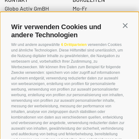
Globo Activ GmBH
Mo-Fr
Bahnhofstraße 3
08:00 - 12:30 Uhr
39034 Toblach
14.00 – 17:00 Uhr
Wir verwenden Cookies und
Continu
andere Technologien
Wir und andere ausgewählte
6 Drittparteien
verwenden Cookies
+39 0474 976139
und ähnliche Technologien. Diese Hilfsmittel sind unerlässlich, um
die Nutzung digitaler Inhalte zu gewährleisten, die Navigation zu
info@globoalpin.com
verbessern und, vorbehaltlich Ihrer Zustimmung, zu
Werbezwecken. Wir können Ihre Daten zum Beispiel für folgende
Zwecke verwenden: speichern von oder zugriff auf informationen
auf einem endgerät, verwendung reduzierter daten zur auswahl
von werbeanzeigen, erstellung von profilen für personalisierte
SERVICE
ON TOUR
werbung, verwendung von profilen zur auswahl personalisierter
Kontakt
Wir
werbung, erstellung von profilen zur personalisierung von inhalten,
verwendung von profilen zur auswahl personalisierter inhalte,
Wetter & Lawinen
Winterprogramm
messung der werbeleistung, messung der performance von
FAQ & AGB
Sommerprogramm
inhalten, analyse von zielgruppen durch statistiken oder
kombinationen von daten aus verschiedenen quellen, entwicklung
Schwierigkeitseinteilung
und verbesserung der angebote, verwendung reduzierter daten zur
Reisetaschen & Dry Bag
auswahl von inhalten, gewährleistung der sicherheit, verhinderung
und aufdeckung von betrug und fehlerbehebung, bereitstellung
Newsletter