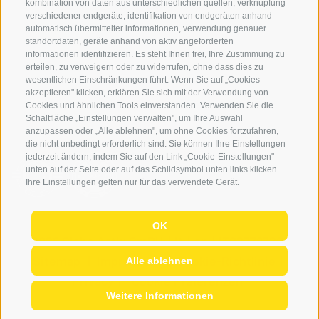
kombination von daten aus unterschiedlichen quellen, verknüpfung
Login
verschiedener endgeräte, identifikation von endgeräten anhand
automatisch übermittelter informationen, verwendung genauer
Bezahlung
standortdaten, geräte anhand von aktiv angeforderten
Partner
informationen identifizieren. Es steht Ihnen frei, Ihre Zustimmung zu
erteilen, zu verweigern oder zu widerrufen, ohne dass dies zu
Pauschalreiserichtlinie
wesentlichen Einschränkungen führt. Wenn Sie auf „Cookies
akzeptieren" klicken, erklären Sie sich mit der Verwendung von
Cookies und ähnlichen Tools einverstanden. Verwenden Sie die
Schaltfläche „Einstellungen verwalten", um Ihre Auswahl
anzupassen oder „Alle ablehnen", um ohne Cookies fortzufahren,
die nicht unbedingt erforderlich sind. Sie können Ihre Einstellungen
jederzeit ändern, indem Sie auf den Link „Cookie-Einstellungen"
unten auf der Seite oder auf das Schildsymbol unten links klicken.
Ihre Einstellungen gelten nur für das verwendete Gerät.
OK
© 2026 Globo Activ GmBH
|
it
|
en
|
IT02778720215
Sitemap
|
Impressum
|
Cookie-Richtlinie
|
Alle ablehnen
Privacy
|
Cookie Präferenzen
Weitere Informationen