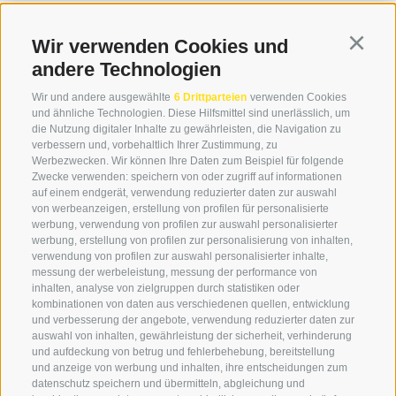
Bahnhofstraße 3
08:00 - 12:30 Uhr
39034 Toblach
14.00 – 17:00 Uhr
Wir verwenden Cookies und
Continu
andere Technologien
Wir und andere ausgewählte
6 Drittparteien
verwenden Cookies
+39 0474 976139
und ähnliche Technologien. Diese Hilfsmittel sind unerlässlich, um
die Nutzung digitaler Inhalte zu gewährleisten, die Navigation zu
info@globoalpin.com
verbessern und, vorbehaltlich Ihrer Zustimmung, zu
Werbezwecken. Wir können Ihre Daten zum Beispiel für folgende
Zwecke verwenden: speichern von oder zugriff auf informationen
auf einem endgerät, verwendung reduzierter daten zur auswahl
von werbeanzeigen, erstellung von profilen für personalisierte
SERVICE
ON TOUR
werbung, verwendung von profilen zur auswahl personalisierter
Kontakt
Wir
werbung, erstellung von profilen zur personalisierung von inhalten,
verwendung von profilen zur auswahl personalisierter inhalte,
Wetter & Lawinen
Winterprogramm
messung der werbeleistung, messung der performance von
FAQ & AGB
Sommerprogramm
inhalten, analyse von zielgruppen durch statistiken oder
kombinationen von daten aus verschiedenen quellen, entwicklung
Schwierigkeitseinteilung
und verbesserung der angebote, verwendung reduzierter daten zur
Reisetaschen & Dry Bag
auswahl von inhalten, gewährleistung der sicherheit, verhinderung
und aufdeckung von betrug und fehlerbehebung, bereitstellung
Newsletter
und anzeige von werbung und inhalten, ihre entscheidungen zum
Leihausrüstung
datenschutz speichern und übermitteln, abgleichung und