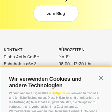
zum Blog
KONTAKT
BÜROZEITEN
Globo Activ GmBH
Mo-Fr
Bahnhofstraße 3
08:00 - 12:30 Uhr
39034 Toblach
14.00 – 17:00 Uhr
Wir verwenden Cookies und
Continu
andere Technologien
+39 0474 976139
Wir und andere ausgewählte
6 Drittparteien
verwenden Cookies
und ähnliche Technologien. Diese Hilfsmittel sind unerlässlich, um
info@globoalpin.com
die Nutzung digitaler Inhalte zu gewährleisten, die Navigation zu
verbessern und, vorbehaltlich Ihrer Zustimmung, zu
Werbezwecken. Wir können Ihre Daten zum Beispiel für folgende