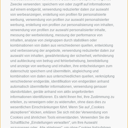
Zwecke verwenden: speichern von oder zugriff auf informationen
SERVICE
ON TOUR
auf einem endgerät, verwendung reduzierter daten zur auswahl
Kontakt
Wir
von werbeanzeigen, erstellung von profilen für personalisierte
werbung, verwendung von profilen zur auswahl personalisierter
Wetter & Lawinen
Winterprogramm
werbung, erstellung von profilen zur personalisierung von inhalten,
verwendung von profilen zur auswahl personalisierter inhalte,
FAQ & AGB
Sommerprogramm
messung der werbeleistung, messung der performance von
Schwierigkeitseinteilung
inhalten, analyse von zielgruppen durch statistiken oder
kombinationen von daten aus verschiedenen quellen, entwicklung
Reisetaschen & Dry Bag
und verbesserung der angebote, verwendung reduzierter daten zur
Newsletter
auswahl von inhalten, gewährleistung der sicherheit, verhinderung
und aufdeckung von betrug und fehlerbehebung, bereitstellung
Leihausrüstung
und anzeige von werbung und inhalten, ihre entscheidungen zum
Login
datenschutz speichern und übermitteln, abgleichung und
kombination von daten aus unterschiedlichen quellen, verknüpfung
Bezahlung
verschiedener endgeräte, identifikation von endgeräten anhand
Partner
automatisch übermittelter informationen, verwendung genauer
standortdaten, geräte anhand von aktiv angeforderten
Pauschalreiserichtlinie
informationen identifizieren. Es steht Ihnen frei, Ihre Zustimmung zu
erteilen, zu verweigern oder zu widerrufen, ohne dass dies zu
wesentlichen Einschränkungen führt. Wenn Sie auf „Cookies
akzeptieren" klicken, erklären Sie sich mit der Verwendung von
Cookies und ähnlichen Tools einverstanden. Verwenden Sie die
Schaltfläche „Einstellungen verwalten", um Ihre Auswahl
anzupassen oder „Alle ablehnen", um ohne Cookies fortzufahren,