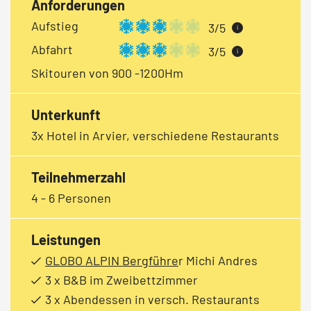
Anforderungen
Aufstieg
3/5
i
Abfahrt
3/5
i
Skitouren von 900 -1200Hm
Unterkunft
3x Hotel in Arvier, verschiedene Restaurants
Teilnehmerzahl
4 - 6 Personen
Leistungen
GLOBO ALPIN Bergführe
r Michi Andres
3 x B&B im Zweibettzimmer
3 x Abendessen in versch. Restaurants