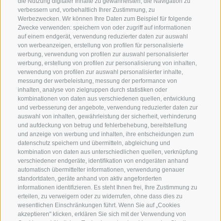
die Nutzung digitaler Inhalte zu gewährleisten, die Navigation zu
info@globoalpin.com
verbessern und, vorbehaltlich Ihrer Zustimmung, zu
Werbezwecken. Wir können Ihre Daten zum Beispiel für folgende
Zwecke verwenden: speichern von oder zugriff auf informationen
auf einem endgerät, verwendung reduzierter daten zur auswahl
von werbeanzeigen, erstellung von profilen für personalisierte
SERVICE
ON TOUR
werbung, verwendung von profilen zur auswahl personalisierter
Kontakt
Wir
werbung, erstellung von profilen zur personalisierung von inhalten,
verwendung von profilen zur auswahl personalisierter inhalte,
Wetter & Lawinen
Winterprogramm
messung der werbeleistung, messung der performance von
FAQ & AGB
Sommerprogramm
inhalten, analyse von zielgruppen durch statistiken oder
kombinationen von daten aus verschiedenen quellen, entwicklung
Schwierigkeitseinteilung
und verbesserung der angebote, verwendung reduzierter daten zur
Reisetaschen & Dry Bag
auswahl von inhalten, gewährleistung der sicherheit, verhinderung
und aufdeckung von betrug und fehlerbehebung, bereitstellung
Newsletter
und anzeige von werbung und inhalten, ihre entscheidungen zum
Leihausrüstung
datenschutz speichern und übermitteln, abgleichung und
kombination von daten aus unterschiedlichen quellen, verknüpfung
Login
verschiedener endgeräte, identifikation von endgeräten anhand
automatisch übermittelter informationen, verwendung genauer
Bezahlung
standortdaten, geräte anhand von aktiv angeforderten
Partner
informationen identifizieren. Es steht Ihnen frei, Ihre Zustimmung zu
erteilen, zu verweigern oder zu widerrufen, ohne dass dies zu
Pauschalreiserichtlinie
wesentlichen Einschränkungen führt. Wenn Sie auf „Cookies
akzeptieren" klicken, erklären Sie sich mit der Verwendung von