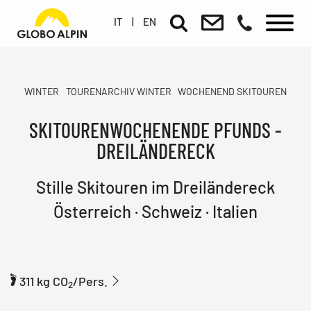
IT
|
EN
WINTER
TOURENARCHIV WINTER
WOCHENEND SKITOUREN
SKITOURENWOCHENENDE PFUNDS -
DREILÄNDERECK
Stille Skitouren im Dreiländereck
Österreich · Schweiz · Italien
311 kg CO
/Pers.
2