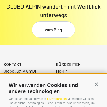
GLOBO ALPIN wandert - mit Weitblick
unterwegs
zum Blog
KONTAKT
BÜROZEITEN
Globo Activ GmBH
Mo-Fr
Bahnhofstraße 3
08:00 - 12:30 Uhr
39034 Toblach
14.00 – 17:00 Uhr
Wir verwenden Cookies und
Continu
andere Technologien
Wir und andere ausgewählte
6 Drittparteien
verwenden Cookies
+39 0474 976139
und ähnliche Technologien. Diese Hilfsmittel sind unerlässlich, um