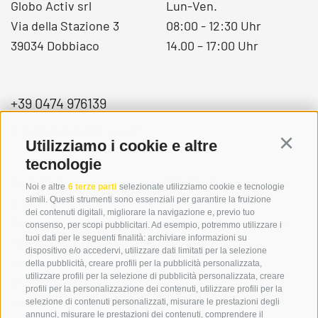
Globo Activ srl
Lun-Ven.
Via della Stazione 3
08:00 - 12:30 Uhr
39034 Dobbiaco
14.00 – 17:00 Uhr
+39 0474 976139
info@globoalpin.com
Utilizziamo i cookie e altre
Continu
tecnologie
SERVIZIO
ON TOUR
Noi e altre
6 terze parti
selezionate utilizziamo cookie e tecnologie
simili. Questi strumenti sono essenziali per garantire la fruizione
Contatto
Noi
dei contenuti digitali, migliorare la navigazione e, previo tuo
Meteo
Programma invernale
consenso, per scopi pubblicitari. Ad esempio, potremmo utilizzare i
tuoi dati per le seguenti finalità: archiviare informazioni su
FAQ & AGB
dispositivo e/o accedervi, utilizzare dati limitati per la selezione
Newsletter
della pubblicità, creare profili per la pubblicità personalizzata,
utilizzare profili per la selezione di pubblicità personalizzata, creare
noleggio attrezzatura
profili per la personalizzazione dei contenuti, utilizzare profili per la
Login
selezione di contenuti personalizzati, misurare le prestazioni degli
annunci, misurare le prestazioni dei contenuti, comprendere il