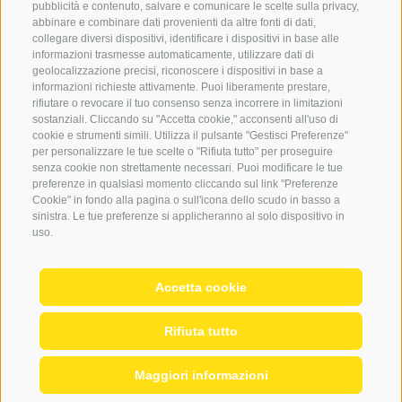
pubblicità e contenuto, salvare e comunicare le scelte sulla privacy,
noleggio attrezzatura
abbinare e combinare dati provenienti da altre fonti di dati,
collegare diversi dispositivi, identificare i dispositivi in base alle
Login
informazioni trasmesse automaticamente, utilizzare dati di
Pagamento
geolocalizzazione precisi, riconoscere i dispositivi in base a
informazioni richieste attivamente. Puoi liberamente prestare,
Partner
rifiutare o revocare il tuo consenso senza incorrere in limitazioni
sostanziali. Cliccando su "Accetta cookie," acconsenti all'uso di
cookie e strumenti simili. Utilizza il pulsante "Gestisci Preferenze"
per personalizzare le tue scelte o "Rifiuta tutto" per proseguire
senza cookie non strettamente necessari. Puoi modificare le tue
preferenze in qualsiasi momento cliccando sul link "Preferenze
Cookie" in fondo alla pagina o sull'icona dello scudo in basso a
sinistra. Le tue preferenze si applicheranno al solo dispositivo in
uso.
Accetta cookie
© 2026 Globo Activ srl
|
de
|
en
|
IT02778720215
Mappa del sito
|
Credits
|
Cookie Policy
|
Rifiuta tutto
Privacy
|
Preferenze Cookies
Maggiori informazioni