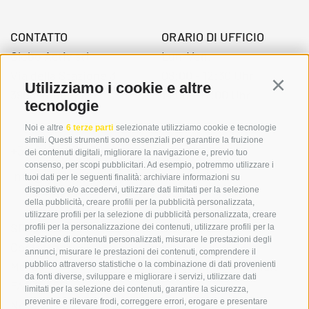
CONTATTO
ORARIO DI UFFICIO
Globo Activ srl
Lun-Ven.
Via della Stazione 3
08:00 - 12:30 Uhr
Utilizziamo i cookie e altre
Continu
39034 Dobbiaco
14.00 – 17:00 Uhr
tecnologie
Noi e altre
6 terze parti
selezionate utilizziamo cookie e tecnologie
simili. Questi strumenti sono essenziali per garantire la fruizione
+39 0474 976139
dei contenuti digitali, migliorare la navigazione e, previo tuo
consenso, per scopi pubblicitari. Ad esempio, potremmo utilizzare i
info@globoalpin.com
tuoi dati per le seguenti finalità: archiviare informazioni su
dispositivo e/o accedervi, utilizzare dati limitati per la selezione
della pubblicità, creare profili per la pubblicità personalizzata,
utilizzare profili per la selezione di pubblicità personalizzata, creare
SERVIZIO
ON TOUR
profili per la personalizzazione dei contenuti, utilizzare profili per la
selezione di contenuti personalizzati, misurare le prestazioni degli
Contatto
Noi
annunci, misurare le prestazioni dei contenuti, comprendere il
Meteo
Programma invernale
pubblico attraverso statistiche o la combinazione di dati provenienti
da fonti diverse, sviluppare e migliorare i servizi, utilizzare dati
FAQ & AGB
limitati per la selezione dei contenuti, garantire la sicurezza,
prevenire e rilevare frodi, correggere errori, erogare e presentare
Newsletter