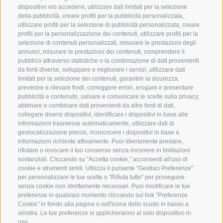
dispositivo e/o accedervi, utilizzare dati limitati per la selezione
della pubblicità, creare profili per la pubblicità personalizzata,
utilizzare profili per la selezione di pubblicità personalizzata, creare
SERVIZIO
ON TOUR
profili per la personalizzazione dei contenuti, utilizzare profili per la
selezione di contenuti personalizzati, misurare le prestazioni degli
Contatto
Noi
annunci, misurare le prestazioni dei contenuti, comprendere il
Meteo
Programma invernale
pubblico attraverso statistiche o la combinazione di dati provenienti
da fonti diverse, sviluppare e migliorare i servizi, utilizzare dati
FAQ & AGB
limitati per la selezione dei contenuti, garantire la sicurezza,
Newsletter
prevenire e rilevare frodi, correggere errori, erogare e presentare
pubblicità e contenuto, salvare e comunicare le scelte sulla privacy,
noleggio attrezzatura
abbinare e combinare dati provenienti da altre fonti di dati,
collegare diversi dispositivi, identificare i dispositivi in base alle
Login
informazioni trasmesse automaticamente, utilizzare dati di
Pagamento
geolocalizzazione precisi, riconoscere i dispositivi in base a
informazioni richieste attivamente. Puoi liberamente prestare,
Partner
rifiutare o revocare il tuo consenso senza incorrere in limitazioni
sostanziali. Cliccando su "Accetta cookie," acconsenti all'uso di
cookie e strumenti simili. Utilizza il pulsante "Gestisci Preferenze"
per personalizzare le tue scelte o "Rifiuta tutto" per proseguire
senza cookie non strettamente necessari. Puoi modificare le tue
preferenze in qualsiasi momento cliccando sul link "Preferenze
Cookie" in fondo alla pagina o sull'icona dello scudo in basso a
sinistra. Le tue preferenze si applicheranno al solo dispositivo in
uso.