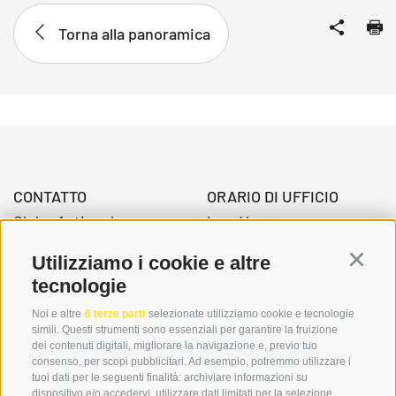
Torna alla panoramica
CONTATTO
ORARIO DI UFFICIO
Globo Activ srl
Lun-Ven.
Via della Stazione 3
08:00 - 12:30 Uhr
Utilizziamo i cookie e altre
Continu
39034 Dobbiaco
14.00 – 17:00 Uhr
tecnologie
Noi e altre
6 terze parti
selezionate utilizziamo cookie e tecnologie
simili. Questi strumenti sono essenziali per garantire la fruizione
+39 0474 976139
dei contenuti digitali, migliorare la navigazione e, previo tuo
consenso, per scopi pubblicitari. Ad esempio, potremmo utilizzare i
info@globoalpin.com
tuoi dati per le seguenti finalità: archiviare informazioni su
dispositivo e/o accedervi, utilizzare dati limitati per la selezione