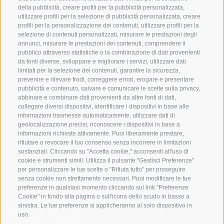
della pubblicità, creare profili per la pubblicità personalizzata,
utilizzare profili per la selezione di pubblicità personalizzata, creare
SERVIZIO
ON TOUR
profili per la personalizzazione dei contenuti, utilizzare profili per la
selezione di contenuti personalizzati, misurare le prestazioni degli
Contatto
Noi
annunci, misurare le prestazioni dei contenuti, comprendere il
Meteo
Programma invernale
pubblico attraverso statistiche o la combinazione di dati provenienti
da fonti diverse, sviluppare e migliorare i servizi, utilizzare dati
FAQ & AGB
limitati per la selezione dei contenuti, garantire la sicurezza,
Newsletter
prevenire e rilevare frodi, correggere errori, erogare e presentare
pubblicità e contenuto, salvare e comunicare le scelte sulla privacy,
noleggio attrezzatura
abbinare e combinare dati provenienti da altre fonti di dati,
collegare diversi dispositivi, identificare i dispositivi in base alle
Login
informazioni trasmesse automaticamente, utilizzare dati di
Pagamento
geolocalizzazione precisi, riconoscere i dispositivi in base a
informazioni richieste attivamente. Puoi liberamente prestare,
Partner
rifiutare o revocare il tuo consenso senza incorrere in limitazioni
sostanziali. Cliccando su "Accetta cookie," acconsenti all'uso di
cookie e strumenti simili. Utilizza il pulsante "Gestisci Preferenze"
per personalizzare le tue scelte o "Rifiuta tutto" per proseguire
senza cookie non strettamente necessari. Puoi modificare le tue
preferenze in qualsiasi momento cliccando sul link "Preferenze
Cookie" in fondo alla pagina o sull'icona dello scudo in basso a
sinistra. Le tue preferenze si applicheranno al solo dispositivo in
uso.