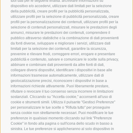
tuoi dati per le seguenti finalità: archiviare informazioni su
dispositivo e/o accedervi, utilizzare dati limitati per la selezione
della pubblicità, creare profili per la pubblicità personalizzata,
utilizzare profili per la selezione di pubblicità personalizzata, creare
SERVIZIO
ON TOUR
profili per la personalizzazione dei contenuti, utilizzare profili per la
selezione di contenuti personalizzati, misurare le prestazioni degli
Contatto
Noi
annunci, misurare le prestazioni dei contenuti, comprendere il
Meteo
Programma invernale
pubblico attraverso statistiche o la combinazione di dati provenienti
da fonti diverse, sviluppare e migliorare i servizi, utilizzare dati
FAQ & AGB
limitati per la selezione dei contenuti, garantire la sicurezza,
Newsletter
prevenire e rilevare frodi, correggere errori, erogare e presentare
pubblicità e contenuto, salvare e comunicare le scelte sulla privacy,
noleggio attrezzatura
abbinare e combinare dati provenienti da altre fonti di dati,
collegare diversi dispositivi, identificare i dispositivi in base alle
Login
informazioni trasmesse automaticamente, utilizzare dati di
Pagamento
geolocalizzazione precisi, riconoscere i dispositivi in base a
informazioni richieste attivamente. Puoi liberamente prestare,
Partner
rifiutare o revocare il tuo consenso senza incorrere in limitazioni
sostanziali. Cliccando su "Accetta cookie," acconsenti all'uso di
cookie e strumenti simili. Utilizza il pulsante "Gestisci Preferenze"
per personalizzare le tue scelte o "Rifiuta tutto" per proseguire
senza cookie non strettamente necessari. Puoi modificare le tue
preferenze in qualsiasi momento cliccando sul link "Preferenze
Cookie" in fondo alla pagina o sull'icona dello scudo in basso a
sinistra. Le tue preferenze si applicheranno al solo dispositivo in