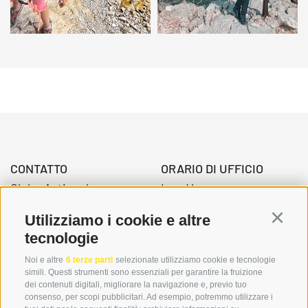
CONTATTO
ORARIO DI UFFICIO
Globo Activ srl
Lun-Ven.
Via della Stazione 3
08:00 - 12:30 Uhr
Utilizziamo i cookie e altre
Continu
39034 Dobbiaco
14.00 – 17:00 Uhr
tecnologie
Noi e altre
6 terze parti
selezionate utilizziamo cookie e tecnologie
simili. Questi strumenti sono essenziali per garantire la fruizione
+39 0474 976139
dei contenuti digitali, migliorare la navigazione e, previo tuo
consenso, per scopi pubblicitari. Ad esempio, potremmo utilizzare i
info@globoalpin.com