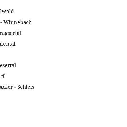
hlwald
e - Winnebach
ragsertal
ufental
esertal
rf
dler - Schleis