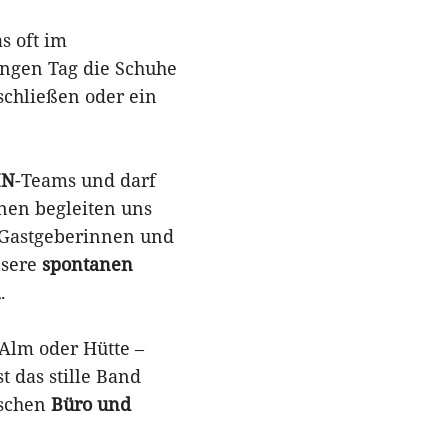
s oft im
angen Tag die Schuhe
schließen oder ein
IN
-Teams und darf
hnen begleiten uns
d Gastgeberinnen und
nsere
spontanen
n
.
Alm oder Hütte –
t das stille Band
schen
Büro und