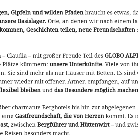
en, Gipfeln und wilden Pfaden
braucht es etwas, da
unsere Basislager.
Orte, an denen wir nach einem l
 kommen, Geschichten teilen,
neue Freundschaften
.
h – Claudia – mit großer Freude Teil des
GLOBO ALP
e Plätze kümmern:
unsere Unterkünfte
. Viele von i
en. Sie sind mehr als nur Häuser mit Betten. Es sin
immer wieder mit offenen Armen empfangen, auf u
flexibel bleiben
und
das Besondere möglich mache
über charmante Berghotels bis hin zur abgelegenen 
s eine
Gastfreundschaft, die von Herzen
kommt. Es is
ast,
zwischen
Bergführer und Hüttenwirt
– und zwi
re Reisen besonders macht.