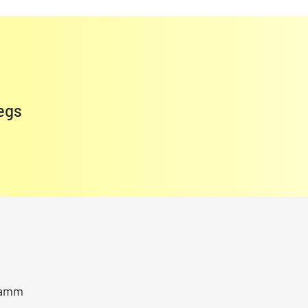
egs
ramm