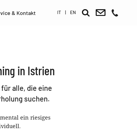
IT
|
EN
vice & Kontakt
ng in Istrien
ür alle, die eine
rholung suchen.
 mental ein riesiges
viduell.