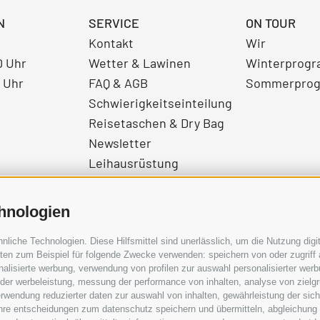
N
SERVICE
ON TOUR
Kontakt
Wir
0 Uhr
Wetter & Lawinen
Winterprog
0 Uhr
FAQ & AGB
Sommerpro
Schwierigkeitseinteilung
Reisetaschen & Dry Bag
Newsletter
Leihausrüstung
Login
Bezahlung
hnologien
Partner
Pauschalreiserichtlinie
iche Technologien. Diese Hilfsmittel sind unerlässlich, um die Nutzung digit
en zum Beispiel für folgende Zwecke verwenden: speichern von oder zugriff 
alisierte werbung, verwendung von profilen zur auswahl personalisierter werbun
 der werbeleistung, messung der performance von inhalten, analyse von zielg
rwendung reduzierter daten zur auswahl von inhalten, gewährleistung der sic
 ihre entscheidungen zum datenschutz speichern und übermitteln, abgleichung