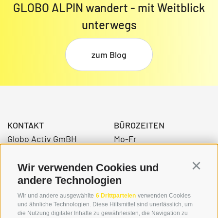
GLOBO ALPIN wandert - mit Weitblick
unterwegs
zum Blog
KONTAKT
BÜROZEITEN
Globo Activ GmBH
Mo-Fr
Bahnhofstraße 3
08:00 - 12:30 Uhr
39034 Toblach
14.00 – 17:00 Uhr
Wir verwenden Cookies und
Continu
andere Technologien
Wir und andere ausgewählte
6 Drittparteien
verwenden Cookies
+39 0474 976139
und ähnliche Technologien. Diese Hilfsmittel sind unerlässlich, um
die Nutzung digitaler Inhalte zu gewährleisten, die Navigation zu