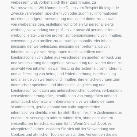
info@globoalpin.com
verbessern und, vorbehaltlich Ihrer Zustimmung, zu
Werbezwecken. Wir können Ihre Daten zum Beispiel für folgende
Zwecke verwenden: speichern von oder zugriff auf informationen
auf einem endgerät, verwendung reduzierter daten zur auswahl
von werbeanzeigen, erstellung von profilen für personalisierte
SERVICE
ON TOUR
werbung, verwendung von profilen zur auswahl personalisierter
Kontakt
Wir
werbung, erstellung von profilen zur personalisierung von inhalten,
verwendung von profilen zur auswahl personalisierter inhalte,
Wetter & Lawinen
Winterprogramm
messung der werbeleistung, messung der performance von
FAQ & AGB
Sommerprogramm
inhalten, analyse von zielgruppen durch statistiken oder
kombinationen von daten aus verschiedenen quellen, entwicklung
Schwierigkeitseinteilung
und verbesserung der angebote, verwendung reduzierter daten zur
Reisetaschen & Dry Bag
auswahl von inhalten, gewährleistung der sicherheit, verhinderung
und aufdeckung von betrug und fehlerbehebung, bereitstellung
Newsletter
und anzeige von werbung und inhalten, ihre entscheidungen zum
Leihausrüstung
datenschutz speichern und übermitteln, abgleichung und
kombination von daten aus unterschiedlichen quellen, verknüpfung
Login
verschiedener endgeräte, identifikation von endgeräten anhand
automatisch übermittelter informationen, verwendung genauer
Bezahlung
standortdaten, geräte anhand von aktiv angeforderten
Partner
informationen identifizieren. Es steht Ihnen frei, Ihre Zustimmung zu
erteilen, zu verweigern oder zu widerrufen, ohne dass dies zu
Pauschalreiserichtlinie
wesentlichen Einschränkungen führt. Wenn Sie auf „Cookies
akzeptieren" klicken, erklären Sie sich mit der Verwendung von
Cookies und ähnlichen Tools einverstanden. Verwenden Sie die