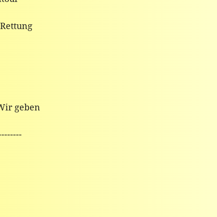
 Rettung
 Wir geben
--------