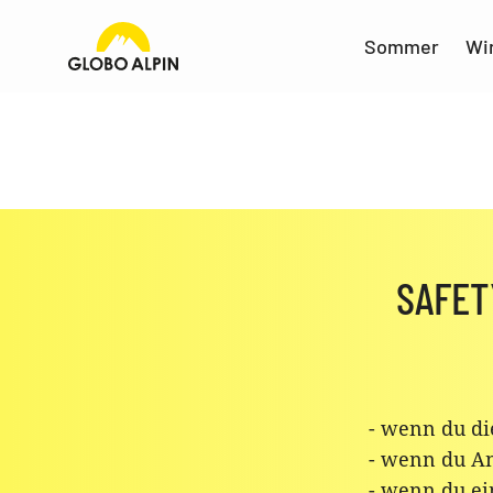
Sommer
Wi
SAFET
- wenn du di
- wenn du An
- wenn du ei