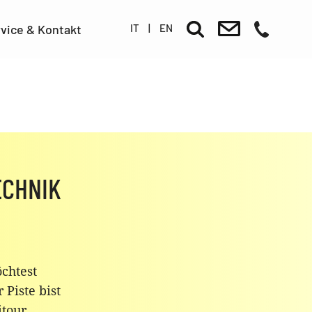
IT
|
EN
vice & Kontakt
ECHNIK
chtest
Piste bist
itour