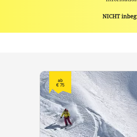
NICHT inbeg
ab
€ 75