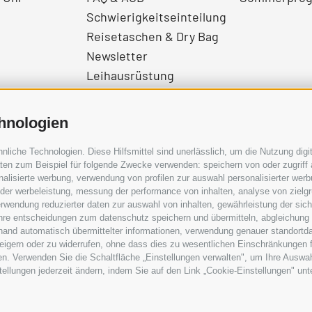
Schwierigkeitseinteilung
Reisetaschen & Dry Bag
Newsletter
Leihausrüstung
Login
Bezahlung
hnologien
Partner
Pauschalreiserichtlinie
iche Technologien. Diese Hilfsmittel sind unerlässlich, um die Nutzung digit
en zum Beispiel für folgende Zwecke verwenden: speichern von oder zugriff 
alisierte werbung, verwendung von profilen zur auswahl personalisierter werbun
 der werbeleistung, messung der performance von inhalten, analyse von zielg
rwendung reduzierter daten zur auswahl von inhalten, gewährleistung der sic
 ihre entscheidungen zum datenschutz speichern und übermitteln, abgleichung
hand automatisch übermittelter informationen, verwendung genauer standortda
erweigern oder zu widerrufen, ohne dass dies zu wesentlichen Einschränkungen 
en. Verwenden Sie die Schaltfläche „Einstellungen verwalten", um Ihre Ausw
nstellungen jederzeit ändern, indem Sie auf den Link „Cookie-Einstellungen" un