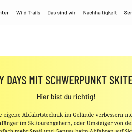
nter
Wild Trails
Das sind wir
Nachhaltigkeit
Ser
Y DAYS MIT SCHWERPUNKT SKIT
Hier bist du richtig!
e eigene Abfahrtstechnik im Gelände verbessern mö
fänger im Skitourengehern, oder Umsteiger von der 
nfach mehr Spaß und Genuss beim Abfahren auf Sk