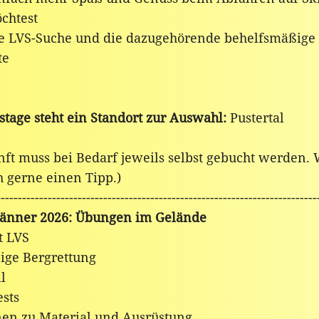
chtest
e LVS-Suche und die dazugehörende behelfsmäßige
te
stage steht ein Standort zur Auswahl:
Pustertal
nft muss bei Bedarf jeweils selbst gebucht werden.
h gerne einen Tipp.)
---------------------------------------------------------------------------
Jänner 2026: Übungen im Gelände
t LVS
ige Bergrettung
l
ests
nen zu Material und Ausrüstung