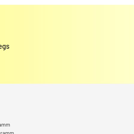
egs
ramm
gramm