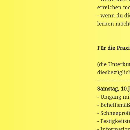
erreichen mö
- wenn du di
lernen möch
Für die Praxi
(die Unterku
diesbezüglic
------------------
Samstag, 10.
- Umgang mi
- Behelfsmäß
- Schneeprofi
- Festigkeitst
- Informatio