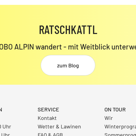
RATSCHKATTL
OBO ALPIN wandert - mit Weitblick unterw
zum Blog
N
SERVICE
ON TOUR
Kontakt
Wir
0 Uhr
Wetter & Lawinen
Winterprog
0 Uhr
FAQ & AGB
Sommerpro