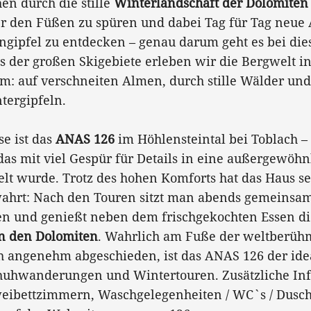
en durch die stille
Winterlandschaft der Dolomiten
r den Füßen zu spüren und dabei Tag für Tag neue 
gipfel zu entdecken – genau darum geht es bei die
 der großen Skigebiete erleben wir die Bergwelt in
m: auf verschneiten Almen, durch stille Wälder und
tergipfeln.
se ist das
ANAS 126
im Höhlensteintal bei Toblach –
as mit viel Gespür für Details in eine außergewöhn
lt wurde. Trotz des hohen Komforts hat das Haus s
ahrt: Nach den Touren sitzt man abends gemeinsa
 und genießt neben dem frischgekochten Essen d
n den Dolomiten
. Wahrlich am Fuße der weltberüh
 angenehm abgeschieden, ist das ANAS 126 der id
huhwanderungen und Wintertouren. Zusätzliche Inf
eibettzimmern, Waschgelegenheiten / WC`s / Dusc