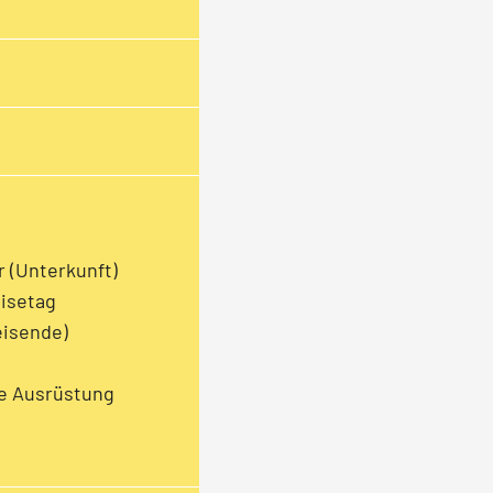
r (Unterkunft)
isetag
eisende)
he Ausrüstung