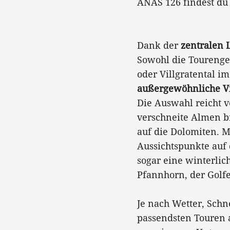
ANAS 126 findest du
Dank der
zentralen 
Sowohl die Tourenge
oder Villgratental i
außergewöhnliche Vi
Die Auswahl reicht 
verschneite Almen b
auf die Dolomiten. M
Aussichtspunkte auf 
sogar eine winterli
Pfannhorn, der Golf
Je nach Wetter, Sch
passendsten Touren a