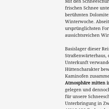
Mit den Schneeschuh
frischen Schnee unte
berühmten Dolomiten
Winterwoche. Abseits
ursprünglichsten For
aussichtsreichen Win
Basislager dieser Rei
Straßenwärterhaus, d
Unterkunft verwande
Hüttencharakter bew
Kaminofen zusammen
Atmosphäre mitten i
gelegen und dennoch
für unsere Schneesc
Unterbringung in Zw