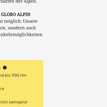
haften der Alpen.
r GLOBO ALPIN
st möglich: Unsere
kte, sondern auch
Einkehrmöglichkeiten
4
i
nd bis 1100 Hm
ere
icht zwingend