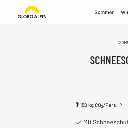
Sommer
Wi
SOM
SCHNEESC
150 kg CO
/Pers.
2
Mit Schneeschuh