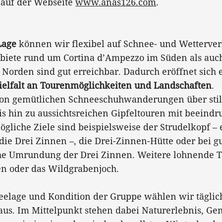
 auf der Webseite
www.anas126.com
.
Lage
können wir flexibel auf Schnee- und Wetterverh
biete rund um Cortina d’Ampezzo im Süden als auch
m Norden sind gut erreichbar. Dadurch eröffnet sich 
elfalt an Tourenmöglichkeiten und Landschaften
.
von gemütlichen Schneeschuhwanderungen über sti
is hin zu aussichtsreichen Gipfeltouren mit beei
ögliche Ziele sind beispielsweise der Strudelkopf –
die Drei Zinnen –, die Drei-Zinnen-Hütte oder bei g
che Umrundung der Drei Zinnen. Weitere lohnende T
en oder das Wildgrabenjoch.
neelage und Kondition der Gruppe wählen wir täglic
us. Im Mittelpunkt stehen dabei Naturerlebnis, Ge