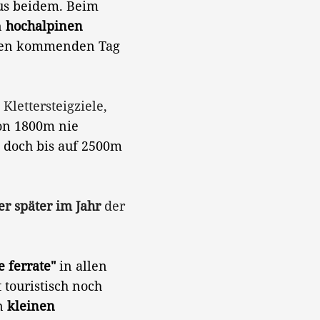
aus beidem. Beim
n
hochalpinen
r den kommenden Tag
lettersteigziele,
on 1800m nie
a doch bis auf 2500m
er später im Jahr
der
e ferrate"
in allen
 touristisch noch
n
kleinen