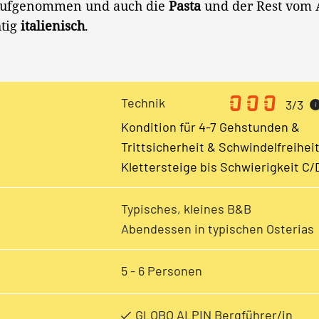
ufgenommen und auch die
Pasta
und der Rest vom
htig
italienisch
.
Technik
3/3
i
Kondition für 4-7 Gehstunden &
Trittsicherheit & Schwindelfreihei
Klettersteige bis Schwierigkeit C/
Typisches, kleines B&B
Abendessen in typischen Osterias
5 - 6 Personen
GLOBO ALPIN Bergführer/in