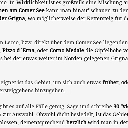
. In Wirklichkeit ist es großteils eine Mischung 
men am Comer See
kann man hinauf schauen zu de
der Grigna
, wo möglicherweise der Kettersteig fü
 Lecco, bzw. direkt über dem Comer See liegenden K
,
Pizzo d`Erna,
oder
Corno Medale
die Gipfelhöhe v
es bei der etwas weiter im Norden gelegenen Grign
ignet ist das Gebiet, um sich auch etwas
früher, od
tersteiggehens hinzugeben.
ibt es auf alle Fälle genug. Sage und schreibe
30 "vi
 zur Auswahl. Obwohl dicht besiedelt, ist das Gebiet
chlossen, dementsprechend
herzlich
wird man in de