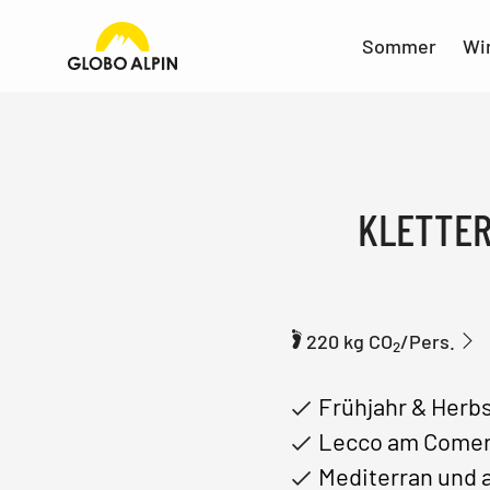
Sommer
Wi
KLETTER
220 kg CO
/Pers.
2
Frühjahr & Herb
Lecco am Comer
Mediterran und a