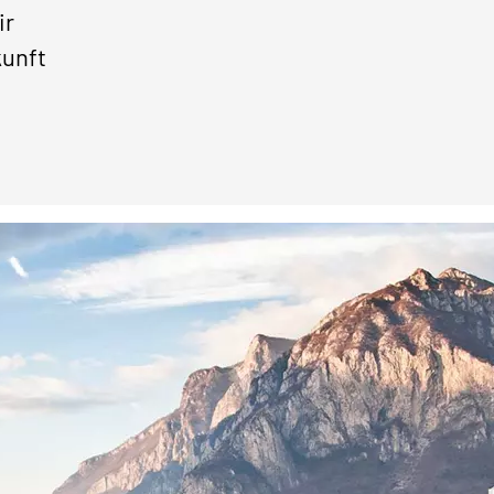
ir
kunft