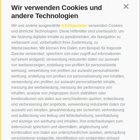
Wir verwenden Cookies und
Continu
andere Technologien
Wir und andere ausgewählte
6 Drittparteien
verwenden Cookies
und ähnliche Technologien. Diese Hilfsmittel sind unerlässlich, um
die Nutzung digitaler Inhalte zu gewährleisten, die Navigation zu
verbessern und, vorbehaltlich Ihrer Zustimmung, zu
Werbezwecken. Wir können Ihre Daten zum Beispiel für folgende
Zwecke verwenden: speichern von oder zugriff auf informationen
auf einem endgerät, verwendung reduzierter daten zur auswahl
von werbeanzeigen, erstellung von profilen für personalisierte
TIROLER
werbung, verwendung von profilen zur auswahl personalisierter
werbung, erstellung von profilen zur personalisierung von inhalten,
BERGWANDERFÜHRERIN
verwendung von profilen zur auswahl personalisierter inhalte,
Susi Vianello
messung der werbeleistung, messung der performance von
inhalten, analyse von zielgruppen durch statistiken oder
kombinationen von daten aus verschiedenen quellen, entwicklung
Details
und verbesserung der angebote, verwendung reduzierter daten zur
auswahl von inhalten, gewährleistung der sicherheit, verhinderung
und aufdeckung von betrug und fehlerbehebung, bereitstellung
und anzeige von werbung und inhalten, ihre entscheidungen zum
datenschutz speichern und übermitteln, abgleichung und
BÜRO TEAM
kombination von daten aus unterschiedlichen quellen, verknüpfung
verschiedener endgeräte, identifikation von endgeräten anhand