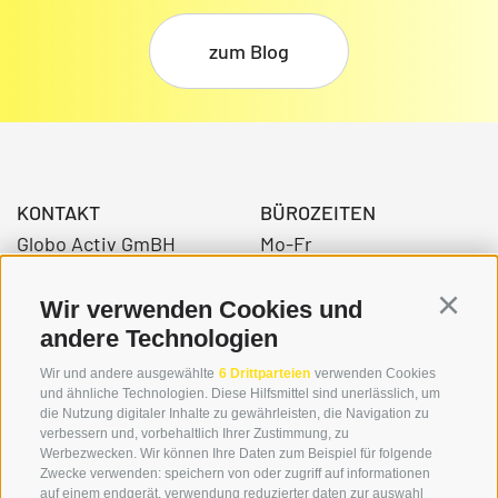
zum Blog
KONTAKT
BÜROZEITEN
Globo Activ GmBH
Mo-Fr
Bahnhofstraße 3
08:00 - 12:30 Uhr
39034 Toblach
14.00 – 17:00 Uhr
Wir verwenden Cookies und
Continu
andere Technologien
Wir und andere ausgewählte
6 Drittparteien
verwenden Cookies
+39 0474 976139
und ähnliche Technologien. Diese Hilfsmittel sind unerlässlich, um
die Nutzung digitaler Inhalte zu gewährleisten, die Navigation zu
info@globoalpin.com
verbessern und, vorbehaltlich Ihrer Zustimmung, zu
Werbezwecken. Wir können Ihre Daten zum Beispiel für folgende
Zwecke verwenden: speichern von oder zugriff auf informationen
auf einem endgerät, verwendung reduzierter daten zur auswahl