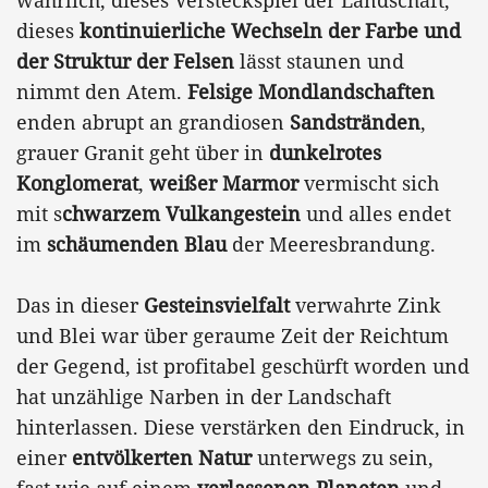
dieses
kontinuierliche Wechseln der Farbe und
der Struktur der Felsen
lässt staunen und
nimmt den Atem.
Felsige Mondlandschaften
enden abrupt an grandiosen
Sandstränden
,
grauer Granit geht über in
dunkelrotes
Konglomerat
,
weißer Marmor
vermischt sich
mit s
chwarzem Vulkangestein
und alles endet
im
schäumenden Blau
der Meeresbrandung.
Das in dieser
Gesteinsvielfalt
verwahrte Zink
und Blei war über geraume Zeit der Reichtum
der Gegend, ist profitabel geschürft worden und
hat unzählige Narben in der Landschaft
hinterlassen. Diese verstärken den Eindruck, in
einer
entvölkerten Natur
unterwegs zu sein,
fast wie auf einem
verlassenen Planeten
und