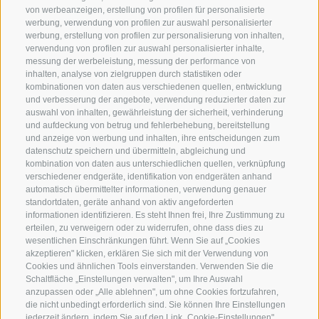
von werbeanzeigen, erstellung von profilen für personalisierte
SERVICE
ON TOUR
werbung, verwendung von profilen zur auswahl personalisierter
Kontakt
Wir
werbung, erstellung von profilen zur personalisierung von inhalten,
verwendung von profilen zur auswahl personalisierter inhalte,
Wetter & Lawinen
Winterprogramm
messung der werbeleistung, messung der performance von
FAQ & AGB
Sommerprogramm
inhalten, analyse von zielgruppen durch statistiken oder
kombinationen von daten aus verschiedenen quellen, entwicklung
Schwierigkeitseinteilung
und verbesserung der angebote, verwendung reduzierter daten zur
Reisetaschen & Dry Bag
auswahl von inhalten, gewährleistung der sicherheit, verhinderung
und aufdeckung von betrug und fehlerbehebung, bereitstellung
Newsletter
und anzeige von werbung und inhalten, ihre entscheidungen zum
Leihausrüstung
datenschutz speichern und übermitteln, abgleichung und
kombination von daten aus unterschiedlichen quellen, verknüpfung
Login
verschiedener endgeräte, identifikation von endgeräten anhand
automatisch übermittelter informationen, verwendung genauer
Bezahlung
standortdaten, geräte anhand von aktiv angeforderten
Partner
informationen identifizieren. Es steht Ihnen frei, Ihre Zustimmung zu
erteilen, zu verweigern oder zu widerrufen, ohne dass dies zu
Pauschalreiserichtlinie
wesentlichen Einschränkungen führt. Wenn Sie auf „Cookies
akzeptieren" klicken, erklären Sie sich mit der Verwendung von
Cookies und ähnlichen Tools einverstanden. Verwenden Sie die
Schaltfläche „Einstellungen verwalten", um Ihre Auswahl
anzupassen oder „Alle ablehnen", um ohne Cookies fortzufahren,
die nicht unbedingt erforderlich sind. Sie können Ihre Einstellungen
jederzeit ändern, indem Sie auf den Link „Cookie-Einstellungen"