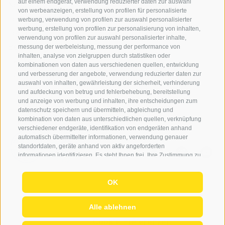
auf einem endgerät, verwendung reduzierter daten zur auswahl
Newsletter
von werbeanzeigen, erstellung von profilen für personalisierte
Leihausrüstung
werbung, verwendung von profilen zur auswahl personalisierter
werbung, erstellung von profilen zur personalisierung von inhalten,
Login
verwendung von profilen zur auswahl personalisierter inhalte,
Bezahlung
messung der werbeleistung, messung der performance von
inhalten, analyse von zielgruppen durch statistiken oder
Partner
kombinationen von daten aus verschiedenen quellen, entwicklung
Pauschalreiserichtlinie
und verbesserung der angebote, verwendung reduzierter daten zur
auswahl von inhalten, gewährleistung der sicherheit, verhinderung
und aufdeckung von betrug und fehlerbehebung, bereitstellung
und anzeige von werbung und inhalten, ihre entscheidungen zum
datenschutz speichern und übermitteln, abgleichung und
kombination von daten aus unterschiedlichen quellen, verknüpfung
verschiedener endgeräte, identifikation von endgeräten anhand
automatisch übermittelter informationen, verwendung genauer
standortdaten, geräte anhand von aktiv angeforderten
informationen identifizieren. Es steht Ihnen frei, Ihre Zustimmung zu
erteilen, zu verweigern oder zu widerrufen, ohne dass dies zu
wesentlichen Einschränkungen führt. Wenn Sie auf „Cookies
OK
akzeptieren" klicken, erklären Sie sich mit der Verwendung von
© 2026 Globo Activ GmBH
|
it
|
en
|
IT02778720215
Cookies und ähnlichen Tools einverstanden. Verwenden Sie die
Schaltfläche „Einstellungen verwalten", um Ihre Auswahl
Sitemap
|
Impressum
|
Cookie-Richtlinie
|
Alle ablehnen
anzupassen oder „Alle ablehnen", um ohne Cookies fortzufahren,
die nicht unbedingt erforderlich sind. Sie können Ihre Einstellungen
Privacy
|
Cookie Präferenzen