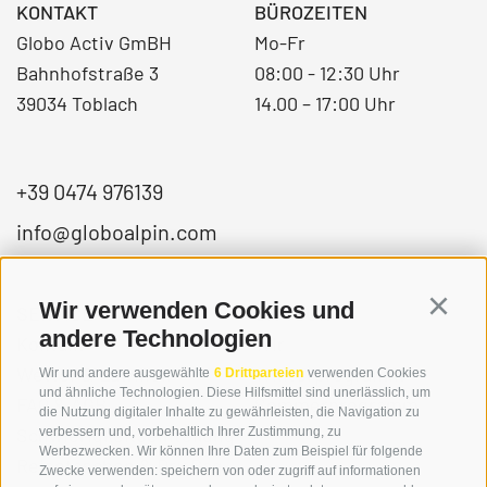
KONTAKT
BÜROZEITEN
Globo Activ GmBH
Mo-Fr
Bahnhofstraße 3
08:00 - 12:30 Uhr
39034 Toblach
14.00 – 17:00 Uhr
+39 0474 976139
info@globoalpin.com
Wir verwenden Cookies und
Continu
SERVICE
ON TOUR
andere Technologien
Kontakt
Wir
Wetter & Lawinen
Winterprogramm
Wir und andere ausgewählte
6 Drittparteien
verwenden Cookies
und ähnliche Technologien. Diese Hilfsmittel sind unerlässlich, um
FAQ & AGB
Sommerprogramm
die Nutzung digitaler Inhalte zu gewährleisten, die Navigation zu
Schwierigkeitseinteilung
verbessern und, vorbehaltlich Ihrer Zustimmung, zu
Werbezwecken. Wir können Ihre Daten zum Beispiel für folgende
Reisetaschen & Dry Bag
Zwecke verwenden: speichern von oder zugriff auf informationen