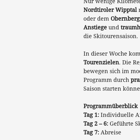
Nur wenige Kilomet
Nordtiroler Wipptal
oder dem
Obernberg
Anstiege
und
traumh
die Skitourensaison.
In dieser Woche ko
Tourenzielen
. Die R
bewegen sich im mod
Programm durch
pr
Saison starten könne
Programmüberblick
Tag 1:
Individuelle 
Tag 2 – 6:
Geführte Sk
Tag 7:
Abreise