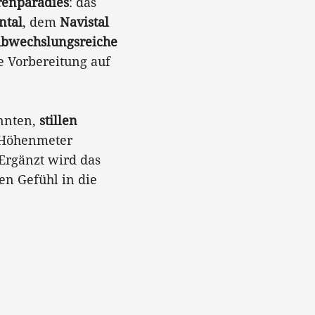
renparadies
: das
ntal
, dem
Navistal
abwechslungsreiche
re Vorbereitung auf
nnten,
stillen
e Höhenmeter
Ergänzt wird das
en Gefühl in die