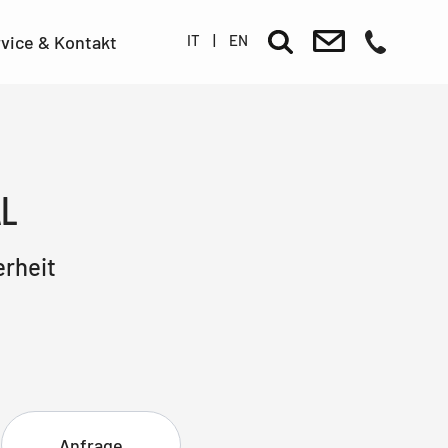
IT
|
EN
vice & Kontakt
AL
erheit
Anfrage