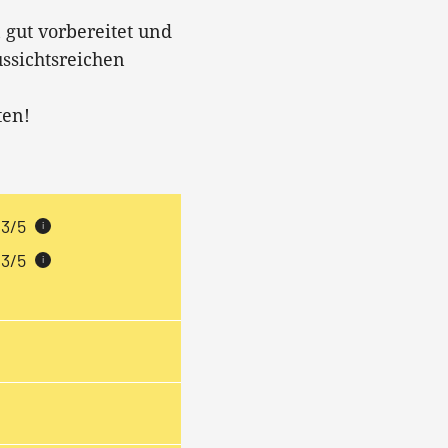
n gut vorbereitet und
ussichtsreichen
ten!
3/5
i
3/5
i