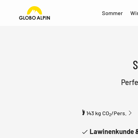
Sommer
Wi
S
Perfe
143 kg CO
/Pers.
2
Lawinenkunde &