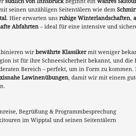
er
südlich von Innsbruck
beginnt ein
wahres Skitou
mit seinen unzähligen Seitentälern wie dem
Schmir
tal
. Hier erwarten uns
ruhige Winterlandschaften
,
afte Abfahrten
– ideal für eine intensive und siche
mbinieren wir
bewährte Klassiker
mit weniger beka
egion ist für ihre Schneesicherheit bekannt, und di
eraten Bereich – perfekt, um in Form zu kommen. 
axisnahe Lawinenübungen
, damit wir mit einem gut
n.
Anreise, Begrüßung & Programmbesprechung
itouren im Wipptal und seinen Seitentälern