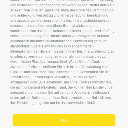
kombinationen von daten aus verschiedenen quellen, entwicklung
Schwierigkeitseinteilung
und verbesserung der angebote, verwendung reduzierter daten zur
Reisetaschen & Dry Bag
auswahl von inhalten, gewährleistung der sicherheit, verhinderung
und aufdeckung von betrug und fehlerbehebung, bereitstellung
Newsletter
und anzeige von werbung und inhalten, ihre entscheidungen zum
Leihausrüstung
datenschutz speichern und übermitteln, abgleichung und
kombination von daten aus unterschiedlichen quellen, verknüpfung
Login
verschiedener endgeräte, identifikation von endgeräten anhand
automatisch übermittelter informationen, verwendung genauer
Bezahlung
standortdaten, geräte anhand von aktiv angeforderten
Partner
informationen identifizieren. Es steht Ihnen frei, Ihre Zustimmung zu
erteilen, zu verweigern oder zu widerrufen, ohne dass dies zu
Pauschalreiserichtlinie
wesentlichen Einschränkungen führt. Wenn Sie auf „Cookies
akzeptieren" klicken, erklären Sie sich mit der Verwendung von
Cookies und ähnlichen Tools einverstanden. Verwenden Sie die
Schaltfläche „Einstellungen verwalten", um Ihre Auswahl
anzupassen oder „Alle ablehnen", um ohne Cookies fortzufahren,
die nicht unbedingt erforderlich sind. Sie können Ihre Einstellungen
jederzeit ändern, indem Sie auf den Link „Cookie-Einstellungen"
unten auf der Seite oder auf das Schildsymbol unten links klicken.
Ihre Einstellungen gelten nur für das verwendete Gerät.
OK
© 2026 Globo Activ GmBH
|
it
|
en
|
IT02778720215