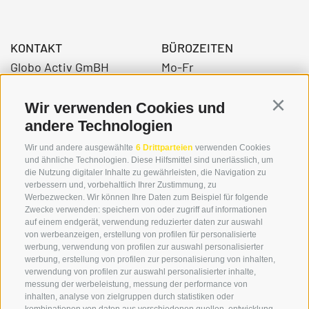
KONTAKT
BÜROZEITEN
Globo Activ GmBH
Mo-Fr
Bahnhofstraße 3
08:00 - 12:30 Uhr
39034 Toblach
14.00 – 17:00 Uhr
Wir verwenden Cookies und
Continu
andere Technologien
Wir und andere ausgewählte
6 Drittparteien
verwenden Cookies
+39 0474 976139
und ähnliche Technologien. Diese Hilfsmittel sind unerlässlich, um
die Nutzung digitaler Inhalte zu gewährleisten, die Navigation zu
info@globoalpin.com
verbessern und, vorbehaltlich Ihrer Zustimmung, zu
Werbezwecken. Wir können Ihre Daten zum Beispiel für folgende
Zwecke verwenden: speichern von oder zugriff auf informationen
auf einem endgerät, verwendung reduzierter daten zur auswahl
von werbeanzeigen, erstellung von profilen für personalisierte
SERVICE
ON TOUR
werbung, verwendung von profilen zur auswahl personalisierter
Kontakt
Wir
werbung, erstellung von profilen zur personalisierung von inhalten,
verwendung von profilen zur auswahl personalisierter inhalte,
Wetter & Lawinen
Winterprogramm
messung der werbeleistung, messung der performance von
FAQ & AGB
Sommerprogramm
inhalten, analyse von zielgruppen durch statistiken oder