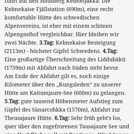
führt auf den Hausberg Kebnetjåkka. Die
Kebnekaise Fjällstation (690m), eine recht
komfortable Hütte des schwedischen
Alpenvereins, ist eher mit einem schönen
Alpengasthof vergleichbar. Hier bleiben wir
zwei Nächte.
3.Tag:
Kebnekaise Besteigung
(2113m) - höchster Gipfel Schwedens.
4.Tag:
Eine großartige Überschreitung des Liddubàkti
(1759m) mit Abfahrt nach Süden steht bevor.
Am Ende der Abfahrt gilt es, noch einige
Kilometer über den „Kungsleden“ zu unserer
Hütte am Kaitumjaure-See (600m) zu gelangen.
5.Tag:
gute tausend Höhenmeter Aufstieg zum
Gipfel des Sànarcohkka (1570m), Abfahrt zur
Theusajaure Hütte.
6.Tag:
Sehr früh geht’s los,
quer über den zugefrorenen Tausajaure See und