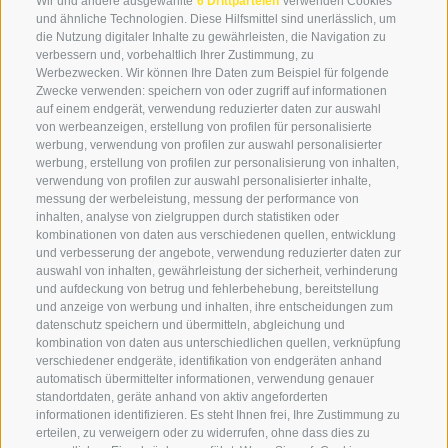
Wir und andere ausgewählte
6 Drittparteien
verwenden Cookies
+39 0474 976139
und ähnliche Technologien. Diese Hilfsmittel sind unerlässlich, um
die Nutzung digitaler Inhalte zu gewährleisten, die Navigation zu
info@globoalpin.com
verbessern und, vorbehaltlich Ihrer Zustimmung, zu
Werbezwecken. Wir können Ihre Daten zum Beispiel für folgende
Zwecke verwenden: speichern von oder zugriff auf informationen
auf einem endgerät, verwendung reduzierter daten zur auswahl
von werbeanzeigen, erstellung von profilen für personalisierte
SERVICE
ON TOUR
werbung, verwendung von profilen zur auswahl personalisierter
Kontakt
Wir
werbung, erstellung von profilen zur personalisierung von inhalten,
verwendung von profilen zur auswahl personalisierter inhalte,
Wetter & Lawinen
Winterprogramm
messung der werbeleistung, messung der performance von
FAQ & AGB
Sommerprogramm
inhalten, analyse von zielgruppen durch statistiken oder
kombinationen von daten aus verschiedenen quellen, entwicklung
Schwierigkeitseinteilung
und verbesserung der angebote, verwendung reduzierter daten zur
Reisetaschen & Dry Bag
auswahl von inhalten, gewährleistung der sicherheit, verhinderung
und aufdeckung von betrug und fehlerbehebung, bereitstellung
Newsletter
und anzeige von werbung und inhalten, ihre entscheidungen zum
Leihausrüstung
datenschutz speichern und übermitteln, abgleichung und
kombination von daten aus unterschiedlichen quellen, verknüpfung
Login
verschiedener endgeräte, identifikation von endgeräten anhand
automatisch übermittelter informationen, verwendung genauer
Bezahlung
standortdaten, geräte anhand von aktiv angeforderten
Partner
informationen identifizieren. Es steht Ihnen frei, Ihre Zustimmung zu
erteilen, zu verweigern oder zu widerrufen, ohne dass dies zu
Pauschalreiserichtlinie