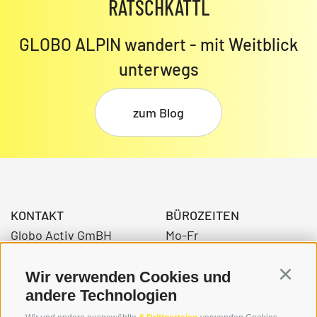
RATSCHKATTL
GLOBO ALPIN wandert - mit Weitblick
unterwegs
zum Blog
KONTAKT
BÜROZEITEN
Globo Activ GmBH
Mo-Fr
Bahnhofstraße 3
08:00 - 12:30 Uhr
39034 Toblach
14.00 – 17:00 Uhr
Wir verwenden Cookies und
Continu
andere Technologien