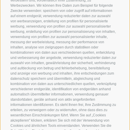
verbessern und, vorbehaltlich Ihrer Zustimmung, zu
Werbezwecken. Wir können Ihre Daten zum Beispiel für folgende
Zwecke verwenden: speichern von oder zugriff auf informationen
SERVICE
ON TOUR
auf einem endgerät, verwendung reduzierter daten zur auswahl
Kontakt
Wir
von werbeanzeigen, erstellung von profilen für personalisierte
werbung, verwendung von profilen zur auswahl personalisierter
Wetter & Lawinen
Winterprogramm
werbung, erstellung von profilen zur personalisierung von inhalten,
verwendung von profilen zur auswahl personalisierter inhalte,
FAQ & AGB
Sommerprogramm
messung der werbeleistung, messung der performance von
Schwierigkeitseinteilung
inhalten, analyse von zielgruppen durch statistiken oder
kombinationen von daten aus verschiedenen quellen, entwicklung
Reisetaschen & Dry Bag
und verbesserung der angebote, verwendung reduzierter daten zur
Newsletter
auswahl von inhalten, gewährleistung der sicherheit, verhinderung
und aufdeckung von betrug und fehlerbehebung, bereitstellung
Leihausrüstung
und anzeige von werbung und inhalten, ihre entscheidungen zum
Login
datenschutz speichern und übermitteln, abgleichung und
kombination von daten aus unterschiedlichen quellen, verknüpfung
Bezahlung
verschiedener endgeräte, identifikation von endgeräten anhand
Partner
automatisch übermittelter informationen, verwendung genauer
standortdaten, geräte anhand von aktiv angeforderten
Pauschalreiserichtlinie
informationen identifizieren. Es steht Ihnen frei, Ihre Zustimmung zu
erteilen, zu verweigern oder zu widerrufen, ohne dass dies zu
wesentlichen Einschränkungen führt. Wenn Sie auf „Cookies
akzeptieren" klicken, erklären Sie sich mit der Verwendung von
Cookies und ähnlichen Tools einverstanden. Verwenden Sie die