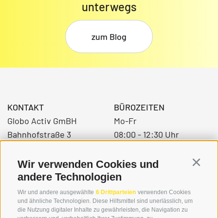
unterwegs
zum Blog
KONTAKT
BÜROZEITEN
Globo Activ GmBH
Mo-Fr
Bahnhofstraße 3
08:00 - 12:30 Uhr
39034 Toblach
14.00 – 17:00 Uhr
Wir verwenden Cookies und
Continu
andere Technologien
+39 0474 976139
Wir und andere ausgewählte
6 Drittparteien
verwenden Cookies
und ähnliche Technologien. Diese Hilfsmittel sind unerlässlich, um
info@globoalpin.com
die Nutzung digitaler Inhalte zu gewährleisten, die Navigation zu