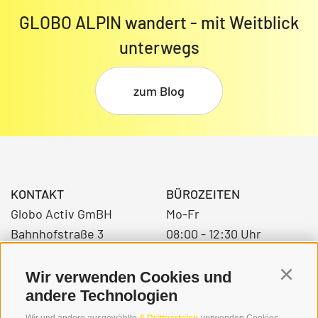
GLOBO ALPIN wandert - mit Weitblick
unterwegs
zum Blog
KONTAKT
BÜROZEITEN
Globo Activ GmBH
Mo-Fr
Bahnhofstraße 3
08:00 - 12:30 Uhr
39034 Toblach
14.00 – 17:00 Uhr
Wir verwenden Cookies und
Continu
andere Technologien
+39 0474 976139