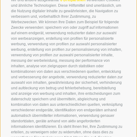
Wir und andere ausgewählte
6 Drittparteien
verwenden Cookies
und ähnliche Technologien. Diese Hilfsmittel sind unerlässlich, um
info@globoalpin.com
die Nutzung digitaler Inhalte zu gewährleisten, die Navigation zu
verbessern und, vorbehaltlich Ihrer Zustimmung, zu
Werbezwecken. Wir können Ihre Daten zum Beispiel für folgende
Zwecke verwenden: speichern von oder zugriff auf informationen
SERVICE
ON TOUR
auf einem endgerät, verwendung reduzierter daten zur auswahl
Kontakt
Wir
von werbeanzeigen, erstellung von profilen für personalisierte
werbung, verwendung von profilen zur auswahl personalisierter
Wetter & Lawinen
Winterprogramm
werbung, erstellung von profilen zur personalisierung von inhalten,
verwendung von profilen zur auswahl personalisierter inhalte,
FAQ & AGB
Sommerprogramm
messung der werbeleistung, messung der performance von
Schwierigkeitseinteilung
inhalten, analyse von zielgruppen durch statistiken oder
kombinationen von daten aus verschiedenen quellen, entwicklung
Reisetaschen & Dry Bag
und verbesserung der angebote, verwendung reduzierter daten zur
Newsletter
auswahl von inhalten, gewährleistung der sicherheit, verhinderung
und aufdeckung von betrug und fehlerbehebung, bereitstellung
Leihausrüstung
und anzeige von werbung und inhalten, ihre entscheidungen zum
Login
datenschutz speichern und übermitteln, abgleichung und
kombination von daten aus unterschiedlichen quellen, verknüpfung
Bezahlung
verschiedener endgeräte, identifikation von endgeräten anhand
Partner
automatisch übermittelter informationen, verwendung genauer
standortdaten, geräte anhand von aktiv angeforderten
Pauschalreiserichtlinie
informationen identifizieren. Es steht Ihnen frei, Ihre Zustimmung zu
erteilen, zu verweigern oder zu widerrufen, ohne dass dies zu