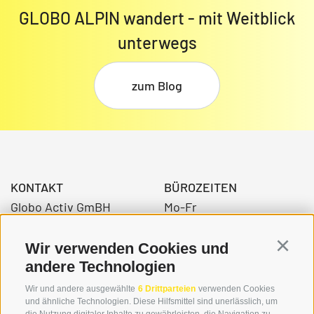
GLOBO ALPIN wandert - mit Weitblick
unterwegs
zum Blog
KONTAKT
BÜROZEITEN
Globo Activ GmBH
Mo-Fr
Bahnhofstraße 3
08:00 - 12:30 Uhr
39034 Toblach
14.00 – 17:00 Uhr
Wir verwenden Cookies und
Continu
andere Technologien
Wir und andere ausgewählte
6 Drittparteien
verwenden Cookies
+39 0474 976139
und ähnliche Technologien. Diese Hilfsmittel sind unerlässlich, um