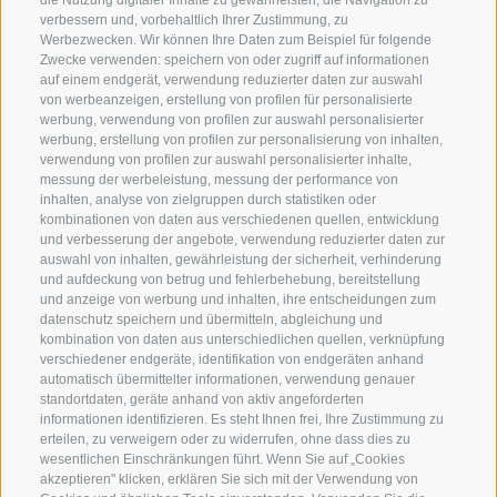
die Nutzung digitaler Inhalte zu gewährleisten, die Navigation zu
info@globoalpin.com
verbessern und, vorbehaltlich Ihrer Zustimmung, zu
Werbezwecken. Wir können Ihre Daten zum Beispiel für folgende
Zwecke verwenden: speichern von oder zugriff auf informationen
auf einem endgerät, verwendung reduzierter daten zur auswahl
von werbeanzeigen, erstellung von profilen für personalisierte
SERVICE
ON TOUR
werbung, verwendung von profilen zur auswahl personalisierter
Kontakt
Wir
werbung, erstellung von profilen zur personalisierung von inhalten,
verwendung von profilen zur auswahl personalisierter inhalte,
Wetter & Lawinen
Winterprogramm
messung der werbeleistung, messung der performance von
FAQ & AGB
Sommerprogramm
inhalten, analyse von zielgruppen durch statistiken oder
kombinationen von daten aus verschiedenen quellen, entwicklung
Schwierigkeitseinteilung
und verbesserung der angebote, verwendung reduzierter daten zur
Reisetaschen & Dry Bag
auswahl von inhalten, gewährleistung der sicherheit, verhinderung
und aufdeckung von betrug und fehlerbehebung, bereitstellung
Newsletter
und anzeige von werbung und inhalten, ihre entscheidungen zum
Leihausrüstung
datenschutz speichern und übermitteln, abgleichung und
kombination von daten aus unterschiedlichen quellen, verknüpfung
Login
verschiedener endgeräte, identifikation von endgeräten anhand
automatisch übermittelter informationen, verwendung genauer
Bezahlung
standortdaten, geräte anhand von aktiv angeforderten
Partner
informationen identifizieren. Es steht Ihnen frei, Ihre Zustimmung zu
erteilen, zu verweigern oder zu widerrufen, ohne dass dies zu
Pauschalreiserichtlinie
wesentlichen Einschränkungen führt. Wenn Sie auf „Cookies
akzeptieren" klicken, erklären Sie sich mit der Verwendung von