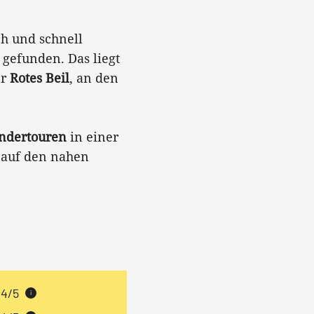
ch und schnell
 gefunden. Das liegt
er
Rotes Beil
, an den
endertouren
in einer
 auf den nahen
4/5
i