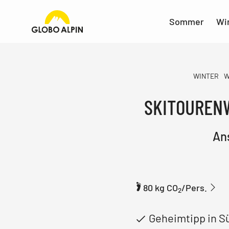
Sommer
Wi
WINTER
W
SKITOUREN
An
80 kg CO
/Pers.
2
Geheimtipp in Sü