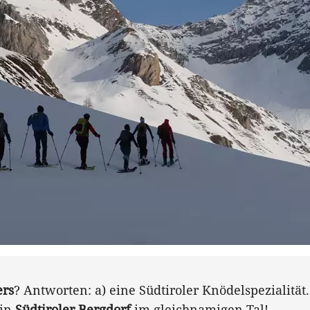
ers
? Antworten: a) eine Südtiroler Knödelspezialität.
ein
Südtiroler Bergdorf
im gleichnamigen Tal!