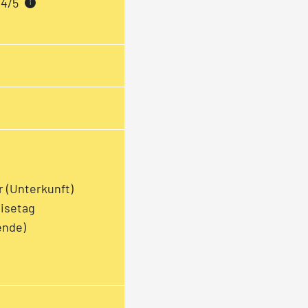
4/5
i
r (Unterkunft)
isetag
ende)