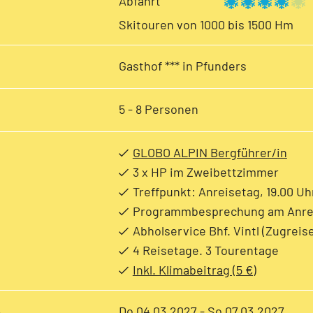
Abfahrt
Skitouren von 1000 bis 1500 Hm
Gasthof *** in Pfunders
5 - 8 Personen
GLOBO ALPIN Bergführer/in
3 x HP im Zweibettzimmer
Treffpunkt: Anreisetag, 19.00 Uh
Programmbesprechung am Anre
Abholservice Bhf. Vintl (Zugreis
4 Reisetage. 3 Tourentage
Inkl. Klimabeitrag (5 €)
e
Do 04.03.2027 - So 07.03.2027