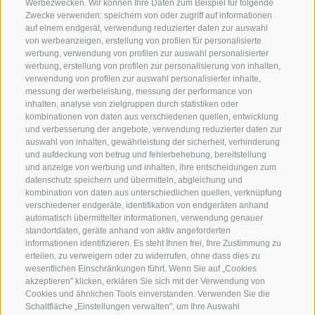
Werbezwecken. Wir können Ihre Daten zum Beispiel für folgende
Zwecke verwenden: speichern von oder zugriff auf informationen
SERVICE
ON TOUR
auf einem endgerät, verwendung reduzierter daten zur auswahl
Kontakt
Wir
von werbeanzeigen, erstellung von profilen für personalisierte
werbung, verwendung von profilen zur auswahl personalisierter
Wetter & Lawinen
Winterprogramm
werbung, erstellung von profilen zur personalisierung von inhalten,
FAQ & AGB
Sommerprogramm
verwendung von profilen zur auswahl personalisierter inhalte,
messung der werbeleistung, messung der performance von
Schwierigkeitseinteilung
inhalten, analyse von zielgruppen durch statistiken oder
kombinationen von daten aus verschiedenen quellen, entwicklung
Reisetaschen & Dry Bag
und verbesserung der angebote, verwendung reduzierter daten zur
Newsletter
auswahl von inhalten, gewährleistung der sicherheit, verhinderung
und aufdeckung von betrug und fehlerbehebung, bereitstellung
Leihausrüstung
und anzeige von werbung und inhalten, ihre entscheidungen zum
Login
datenschutz speichern und übermitteln, abgleichung und
kombination von daten aus unterschiedlichen quellen, verknüpfung
Bezahlung
verschiedener endgeräte, identifikation von endgeräten anhand
Partner
automatisch übermittelter informationen, verwendung genauer
standortdaten, geräte anhand von aktiv angeforderten
Pauschalreiserichtlinie
informationen identifizieren. Es steht Ihnen frei, Ihre Zustimmung zu
erteilen, zu verweigern oder zu widerrufen, ohne dass dies zu
wesentlichen Einschränkungen führt. Wenn Sie auf „Cookies
akzeptieren" klicken, erklären Sie sich mit der Verwendung von
Cookies und ähnlichen Tools einverstanden. Verwenden Sie die
Schaltfläche „Einstellungen verwalten", um Ihre Auswahl