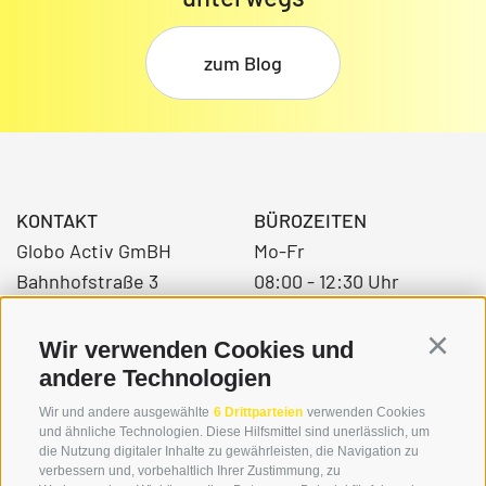
zum Blog
KONTAKT
BÜROZEITEN
Globo Activ GmBH
Mo-Fr
Bahnhofstraße 3
08:00 - 12:30 Uhr
39034 Toblach
14.00 – 17:00 Uhr
Wir verwenden Cookies und
Continu
andere Technologien
+39 0474 976139
Wir und andere ausgewählte
6 Drittparteien
verwenden Cookies
und ähnliche Technologien. Diese Hilfsmittel sind unerlässlich, um
info@globoalpin.com
die Nutzung digitaler Inhalte zu gewährleisten, die Navigation zu
verbessern und, vorbehaltlich Ihrer Zustimmung, zu