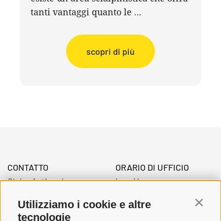
tanti vantaggi quanto le ...
scopri di più
CONTATTO
ORARIO DI UFFICIO
Globo Activ srl
Lun-Ven.
Via della Stazione 3
08:00 - 12:30 Uhr
Utilizziamo i cookie e altre
Continu
39034 Dobbiaco
14.00 – 17:00 Uhr
tecnologie