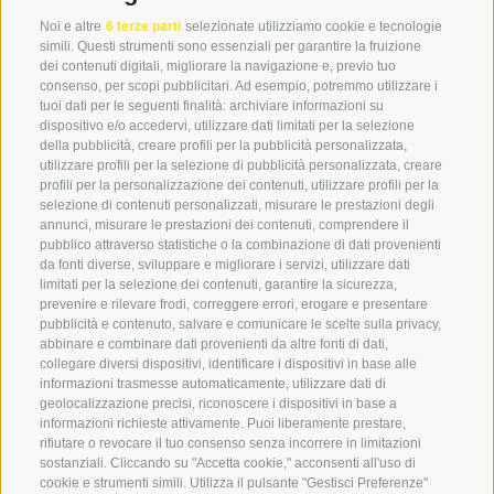
Noi e altre
6 terze parti
selezionate utilizziamo cookie e tecnologie
simili. Questi strumenti sono essenziali per garantire la fruizione
+39 0474 976139
dei contenuti digitali, migliorare la navigazione e, previo tuo
consenso, per scopi pubblicitari. Ad esempio, potremmo utilizzare i
info@globoalpin.com
tuoi dati per le seguenti finalità: archiviare informazioni su
dispositivo e/o accedervi, utilizzare dati limitati per la selezione
della pubblicità, creare profili per la pubblicità personalizzata,
utilizzare profili per la selezione di pubblicità personalizzata, creare
SERVIZIO
ON TOUR
profili per la personalizzazione dei contenuti, utilizzare profili per la
selezione di contenuti personalizzati, misurare le prestazioni degli
Contatto
Noi
annunci, misurare le prestazioni dei contenuti, comprendere il
Meteo
Programma invernale
pubblico attraverso statistiche o la combinazione di dati provenienti
da fonti diverse, sviluppare e migliorare i servizi, utilizzare dati
FAQ & AGB
limitati per la selezione dei contenuti, garantire la sicurezza,
Newsletter
prevenire e rilevare frodi, correggere errori, erogare e presentare
pubblicità e contenuto, salvare e comunicare le scelte sulla privacy,
noleggio attrezzatura
abbinare e combinare dati provenienti da altre fonti di dati,
collegare diversi dispositivi, identificare i dispositivi in base alle
Login
informazioni trasmesse automaticamente, utilizzare dati di
Pagamento
geolocalizzazione precisi, riconoscere i dispositivi in base a
informazioni richieste attivamente. Puoi liberamente prestare,
Partner
rifiutare o revocare il tuo consenso senza incorrere in limitazioni
sostanziali. Cliccando su "Accetta cookie," acconsenti all'uso di
cookie e strumenti simili. Utilizza il pulsante "Gestisci Preferenze"