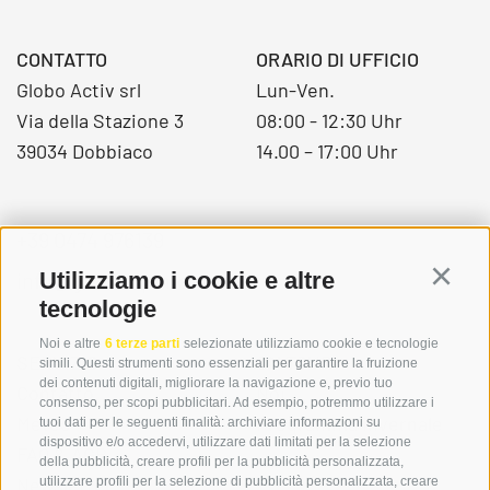
CONTATTO
ORARIO DI UFFICIO
Globo Activ srl
Lun-Ven.
Via della Stazione 3
08:00 - 12:30 Uhr
39034 Dobbiaco
14.00 – 17:00 Uhr
+39 0474 976139
info@globoalpin.com
Utilizziamo i cookie e altre
Continu
tecnologie
Noi e altre
6 terze parti
selezionate utilizziamo cookie e tecnologie
SERVIZIO
ON TOUR
simili. Questi strumenti sono essenziali per garantire la fruizione
dei contenuti digitali, migliorare la navigazione e, previo tuo
Contatto
Noi
consenso, per scopi pubblicitari. Ad esempio, potremmo utilizzare i
Meteo
Programma invernale
tuoi dati per le seguenti finalità: archiviare informazioni su
dispositivo e/o accedervi, utilizzare dati limitati per la selezione
FAQ & AGB
della pubblicità, creare profili per la pubblicità personalizzata,
Newsletter
utilizzare profili per la selezione di pubblicità personalizzata, creare