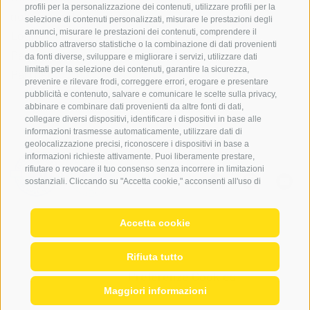
profili per la personalizzazione dei contenuti, utilizzare profili per la
noleggio attrezzatura
selezione di contenuti personalizzati, misurare le prestazioni degli
annunci, misurare le prestazioni dei contenuti, comprendere il
Login
pubblico attraverso statistiche o la combinazione di dati provenienti
Pagamento
da fonti diverse, sviluppare e migliorare i servizi, utilizzare dati
limitati per la selezione dei contenuti, garantire la sicurezza,
Partner
prevenire e rilevare frodi, correggere errori, erogare e presentare
pubblicità e contenuto, salvare e comunicare le scelte sulla privacy,
abbinare e combinare dati provenienti da altre fonti di dati,
collegare diversi dispositivi, identificare i dispositivi in base alle
informazioni trasmesse automaticamente, utilizzare dati di
geolocalizzazione precisi, riconoscere i dispositivi in base a
informazioni richieste attivamente. Puoi liberamente prestare,
rifiutare o revocare il tuo consenso senza incorrere in limitazioni
sostanziali. Cliccando su "Accetta cookie," acconsenti all'uso di
cookie e strumenti simili. Utilizza il pulsante "Gestisci Preferenze"
per personalizzare le tue scelte o "Rifiuta tutto" per proseguire
senza cookie non strettamente necessari. Puoi modificare le tue
Accetta cookie
preferenze in qualsiasi momento cliccando sul link "Preferenze
© 2026 Globo Activ srl
|
de
|
en
|
IT02778720215
Cookie" in fondo alla pagina o sull'icona dello scudo in basso a
Mappa del sito
|
Credits
|
Cookie Policy
|
Rifiuta tutto
sinistra. Le tue preferenze si applicheranno al solo dispositivo in
uso.
Privacy
|
Preferenze Cookies
Maggiori informazioni