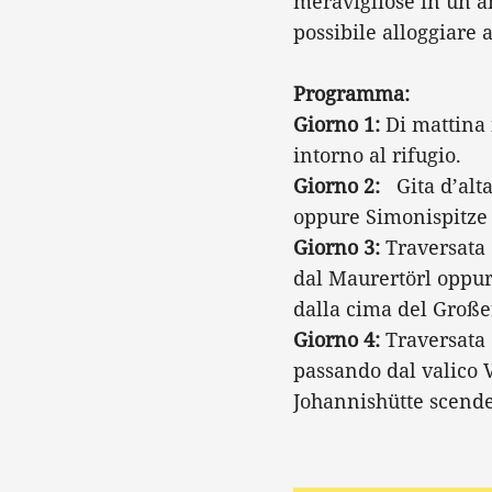
meravigliose in un am
possibile alloggiare 
Programma:
Giorno 1:
Di mattina 
intorno al rifugio.
Giorno 2:
Gita d’alta
oppure Simonispitze
Giorno 3:
Traversata 
dal Maurertörl oppur
dalla cima del Große
Giorno 4:
Traversata
passando dal valico 
Johannishütte scende