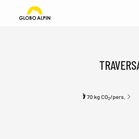
TRAVERSA
70 kg CO
/pers.
2