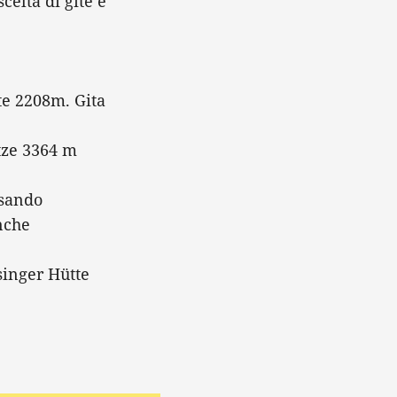
celta di gite è
te 2208m. Gita
tze 3364 m
ssando
nche
singer Hütte