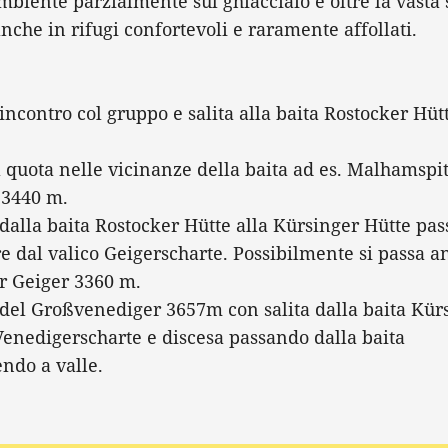
biente parzialmente sul ghiacciaio e oltre la vasta s
anche in rifugi confortevoli e raramente affollati.
incontro col gruppo e salita alla baita Rostocker Hüt
 quota nelle vicinanze della baita ad es. Malhamspi
 3440 m.
dalla baita Rostocker Hütte alla Kürsinger Hütte pa
e dal valico Geigerscharte. Possibilmente si passa a
r Geiger 3360 m.
 del Großvenediger 3657m con salita dalla baita Kür
Venedigerscharte e discesa passando dalla baita
ndo a valle.