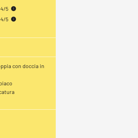
4/5
i
4/5
i
ppia con doccia in
biaco
catura