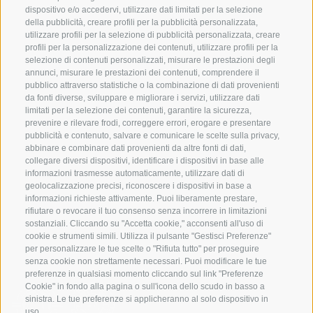
dispositivo e/o accedervi, utilizzare dati limitati per la selezione
della pubblicità, creare profili per la pubblicità personalizzata,
utilizzare profili per la selezione di pubblicità personalizzata, creare
SERVIZIO
ON TOUR
profili per la personalizzazione dei contenuti, utilizzare profili per la
selezione di contenuti personalizzati, misurare le prestazioni degli
Contatto
Noi
annunci, misurare le prestazioni dei contenuti, comprendere il
Meteo
Programma invernale
pubblico attraverso statistiche o la combinazione di dati provenienti
da fonti diverse, sviluppare e migliorare i servizi, utilizzare dati
FAQ & AGB
limitati per la selezione dei contenuti, garantire la sicurezza,
Newsletter
prevenire e rilevare frodi, correggere errori, erogare e presentare
pubblicità e contenuto, salvare e comunicare le scelte sulla privacy,
noleggio attrezzatura
abbinare e combinare dati provenienti da altre fonti di dati,
collegare diversi dispositivi, identificare i dispositivi in base alle
Login
informazioni trasmesse automaticamente, utilizzare dati di
Pagamento
geolocalizzazione precisi, riconoscere i dispositivi in base a
informazioni richieste attivamente. Puoi liberamente prestare,
Partner
rifiutare o revocare il tuo consenso senza incorrere in limitazioni
sostanziali. Cliccando su "Accetta cookie," acconsenti all'uso di
cookie e strumenti simili. Utilizza il pulsante "Gestisci Preferenze"
per personalizzare le tue scelte o "Rifiuta tutto" per proseguire
senza cookie non strettamente necessari. Puoi modificare le tue
preferenze in qualsiasi momento cliccando sul link "Preferenze
Cookie" in fondo alla pagina o sull'icona dello scudo in basso a
sinistra. Le tue preferenze si applicheranno al solo dispositivo in
uso.