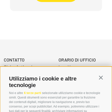
CONTATTO
ORARIO DI UFFICIO
Globo Activ srl
Lun-Ven.
Via della Stazione 3
08:00 - 12:30 Uhr
Utilizziamo i cookie e altre
Continu
39034 Dobbiaco
14.00 – 17:00 Uhr
tecnologie
Noi e altre
6 terze parti
selezionate utilizziamo cookie e tecnologie
simili. Questi strumenti sono essenziali per garantire la fruizione
+39 0474 976139
dei contenuti digitali, migliorare la navigazione e, previo tuo
consenso, per scopi pubblicitari. Ad esempio, potremmo utilizzare i
info@globoalpin.com
tuoi dati per le seguenti finalità: archiviare informazioni su