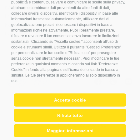
pubblicità e contenuto, salvare e comunicare le scelte sulla privacy,
noleggio attrezzatura
abbinare e combinare dati provenienti da altre fonti di dati,
collegare diversi dispositivi, identificare i dispositivi in base alle
Login
informazioni trasmesse automaticamente, utilizzare dati di
Pagamento
geolocalizzazione precisi, riconoscere i dispositivi in base a
informazioni richieste attivamente. Puoi liberamente prestare,
Partner
rifiutare o revocare il tuo consenso senza incorrere in limitazioni
sostanziali. Cliccando su "Accetta cookie," acconsenti all'uso di
cookie e strumenti simili. Utilizza il pulsante "Gestisci Preferenze"
per personalizzare le tue scelte o "Rifiuta tutto" per proseguire
senza cookie non strettamente necessari. Puoi modificare le tue
preferenze in qualsiasi momento cliccando sul link "Preferenze
Cookie" in fondo alla pagina o sull'icona dello scudo in basso a
sinistra. Le tue preferenze si applicheranno al solo dispositivo in
uso.
Accetta cookie
© 2026 Globo Activ srl
|
de
|
en
|
IT02778720215
Mappa del sito
|
Credits
|
Cookie Policy
|
Rifiuta tutto
Privacy
|
Preferenze Cookies
Maggiori informazioni