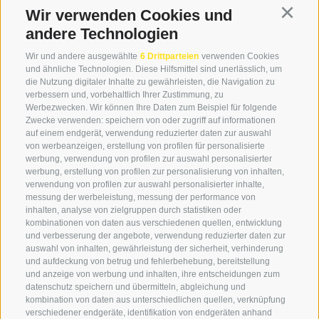
39034 Toblach
14.00 – 17:00 Uhr
Wir verwenden Cookies und
Continu
andere Technologien
Wir und andere ausgewählte
6 Drittparteien
verwenden Cookies
+39 0474 976139
und ähnliche Technologien. Diese Hilfsmittel sind unerlässlich, um
die Nutzung digitaler Inhalte zu gewährleisten, die Navigation zu
info@globoalpin.com
verbessern und, vorbehaltlich Ihrer Zustimmung, zu
Werbezwecken. Wir können Ihre Daten zum Beispiel für folgende
Zwecke verwenden: speichern von oder zugriff auf informationen
auf einem endgerät, verwendung reduzierter daten zur auswahl
von werbeanzeigen, erstellung von profilen für personalisierte
SERVICE
ON TOUR
werbung, verwendung von profilen zur auswahl personalisierter
Kontakt
Wir
werbung, erstellung von profilen zur personalisierung von inhalten,
verwendung von profilen zur auswahl personalisierter inhalte,
Wetter & Lawinen
Winterprogramm
messung der werbeleistung, messung der performance von
FAQ & AGB
Sommerprogramm
inhalten, analyse von zielgruppen durch statistiken oder
kombinationen von daten aus verschiedenen quellen, entwicklung
Schwierigkeitseinteilung
und verbesserung der angebote, verwendung reduzierter daten zur
Reisetaschen & Dry Bag
auswahl von inhalten, gewährleistung der sicherheit, verhinderung
und aufdeckung von betrug und fehlerbehebung, bereitstellung
Newsletter
und anzeige von werbung und inhalten, ihre entscheidungen zum
Leihausrüstung
datenschutz speichern und übermitteln, abgleichung und
kombination von daten aus unterschiedlichen quellen, verknüpfung
Login
verschiedener endgeräte, identifikation von endgeräten anhand