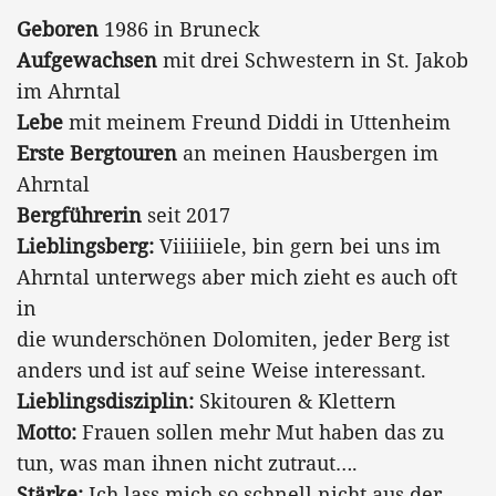
Geboren
1986 in Bruneck
Aufgewachsen
mit drei Schwestern in St. Jakob
im Ahrntal
Lebe
mit meinem Freund Diddi in Uttenheim
Erste Bergtouren
an meinen Hausbergen im
Ahrntal
Bergführerin
seit 2017
Lieblingsberg:
Viiiiiiele, bin gern bei uns im
Ahrntal unterwegs aber mich zieht es auch oft
in
die wunderschönen Dolomiten, jeder Berg ist
anders und ist auf seine Weise interessant.
Lieblingsdisziplin:
Skitouren & Klettern
Motto:
Frauen sollen mehr Mut haben das zu
tun, was man ihnen nicht zutraut….
Stärke:
Ich lass mich so schnell nicht aus der