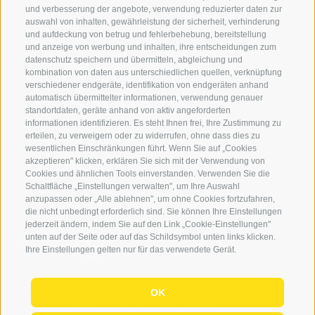
Schwierigkeitseinteilung
und verbesserung der angebote, verwendung reduzierter daten zur
Reisetaschen & Dry Bag
auswahl von inhalten, gewährleistung der sicherheit, verhinderung
und aufdeckung von betrug und fehlerbehebung, bereitstellung
Newsletter
und anzeige von werbung und inhalten, ihre entscheidungen zum
Leihausrüstung
datenschutz speichern und übermitteln, abgleichung und
kombination von daten aus unterschiedlichen quellen, verknüpfung
Login
verschiedener endgeräte, identifikation von endgeräten anhand
automatisch übermittelter informationen, verwendung genauer
Bezahlung
standortdaten, geräte anhand von aktiv angeforderten
Partner
informationen identifizieren. Es steht Ihnen frei, Ihre Zustimmung zu
erteilen, zu verweigern oder zu widerrufen, ohne dass dies zu
Pauschalreiserichtlinie
wesentlichen Einschränkungen führt. Wenn Sie auf „Cookies
akzeptieren" klicken, erklären Sie sich mit der Verwendung von
Cookies und ähnlichen Tools einverstanden. Verwenden Sie die
Schaltfläche „Einstellungen verwalten", um Ihre Auswahl
anzupassen oder „Alle ablehnen", um ohne Cookies fortzufahren,
die nicht unbedingt erforderlich sind. Sie können Ihre Einstellungen
jederzeit ändern, indem Sie auf den Link „Cookie-Einstellungen"
unten auf der Seite oder auf das Schildsymbol unten links klicken.
Ihre Einstellungen gelten nur für das verwendete Gerät.
OK
© 2026 Globo Activ GmBH
|
it
|
en
|
IT02778720215