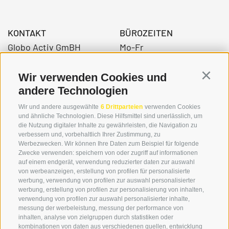
KONTAKT
BÜROZEITEN
Globo Activ GmBH
Mo-Fr
Bahnhofstraße 3
08:00 - 12:30 Uhr
39034 Toblach
14.00 – 17:00 Uhr
Wir verwenden Cookies und
Continu
andere Technologien
Wir und andere ausgewählte
6 Drittparteien
verwenden Cookies
+39 0474 976139
und ähnliche Technologien. Diese Hilfsmittel sind unerlässlich, um
die Nutzung digitaler Inhalte zu gewährleisten, die Navigation zu
info@globoalpin.com
verbessern und, vorbehaltlich Ihrer Zustimmung, zu
Werbezwecken. Wir können Ihre Daten zum Beispiel für folgende
Zwecke verwenden: speichern von oder zugriff auf informationen
auf einem endgerät, verwendung reduzierter daten zur auswahl
von werbeanzeigen, erstellung von profilen für personalisierte
SERVICE
ON TOUR
werbung, verwendung von profilen zur auswahl personalisierter
Kontakt
Wir
werbung, erstellung von profilen zur personalisierung von inhalten,
verwendung von profilen zur auswahl personalisierter inhalte,
Wetter & Lawinen
Winterprogramm
messung der werbeleistung, messung der performance von
FAQ & AGB
Sommerprogramm
inhalten, analyse von zielgruppen durch statistiken oder
kombinationen von daten aus verschiedenen quellen, entwicklung