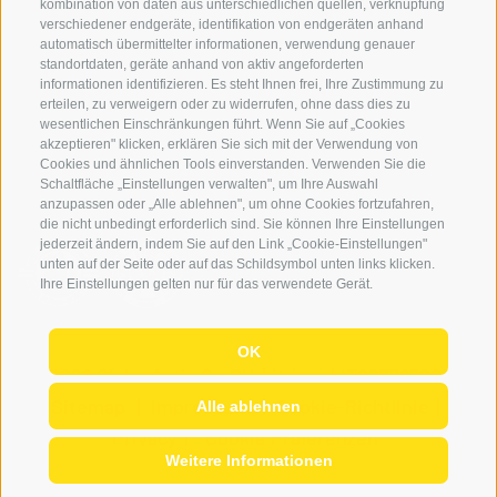
kombination von daten aus unterschiedlichen quellen, verknüpfung
Login
verschiedener endgeräte, identifikation von endgeräten anhand
automatisch übermittelter informationen, verwendung genauer
Bezahlung
standortdaten, geräte anhand von aktiv angeforderten
Partner
informationen identifizieren. Es steht Ihnen frei, Ihre Zustimmung zu
erteilen, zu verweigern oder zu widerrufen, ohne dass dies zu
Pauschalreiserichtlinie
wesentlichen Einschränkungen führt. Wenn Sie auf „Cookies
akzeptieren" klicken, erklären Sie sich mit der Verwendung von
Cookies und ähnlichen Tools einverstanden. Verwenden Sie die
Schaltfläche „Einstellungen verwalten", um Ihre Auswahl
anzupassen oder „Alle ablehnen", um ohne Cookies fortzufahren,
die nicht unbedingt erforderlich sind. Sie können Ihre Einstellungen
jederzeit ändern, indem Sie auf den Link „Cookie-Einstellungen"
unten auf der Seite oder auf das Schildsymbol unten links klicken.
Ihre Einstellungen gelten nur für das verwendete Gerät.
OK
© 2026 Globo Activ GmBH
|
it
|
en
|
IT02778720215
Sitemap
|
Impressum
|
Cookie-Richtlinie
|
Alle ablehnen
Privacy
|
Cookie Präferenzen
Weitere Informationen