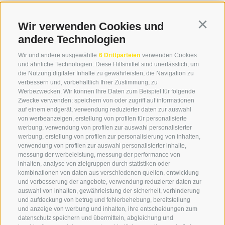
Bahnhofstraße 3
08:00 - 12:30 Uhr
39034 Toblach
14.00 – 17:00 Uhr
Wir verwenden Cookies und
Continu
andere Technologien
Wir und andere ausgewählte
6 Drittparteien
verwenden Cookies
+39 0474 976139
und ähnliche Technologien. Diese Hilfsmittel sind unerlässlich, um
die Nutzung digitaler Inhalte zu gewährleisten, die Navigation zu
info@globoalpin.com
verbessern und, vorbehaltlich Ihrer Zustimmung, zu
Werbezwecken. Wir können Ihre Daten zum Beispiel für folgende
Zwecke verwenden: speichern von oder zugriff auf informationen
auf einem endgerät, verwendung reduzierter daten zur auswahl
von werbeanzeigen, erstellung von profilen für personalisierte
SERVICE
ON TOUR
werbung, verwendung von profilen zur auswahl personalisierter
Kontakt
Wir
werbung, erstellung von profilen zur personalisierung von inhalten,
verwendung von profilen zur auswahl personalisierter inhalte,
Wetter & Lawinen
Winterprogramm
messung der werbeleistung, messung der performance von
FAQ & AGB
Sommerprogramm
inhalten, analyse von zielgruppen durch statistiken oder
kombinationen von daten aus verschiedenen quellen, entwicklung
Schwierigkeitseinteilung
und verbesserung der angebote, verwendung reduzierter daten zur
Reisetaschen & Dry Bag
auswahl von inhalten, gewährleistung der sicherheit, verhinderung
und aufdeckung von betrug und fehlerbehebung, bereitstellung
Newsletter
und anzeige von werbung und inhalten, ihre entscheidungen zum
Leihausrüstung
datenschutz speichern und übermitteln, abgleichung und