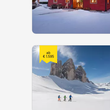
ab
€ 1.595