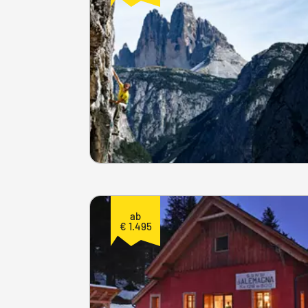
ab
€ 1.495