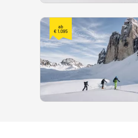
ab
€ 1.095