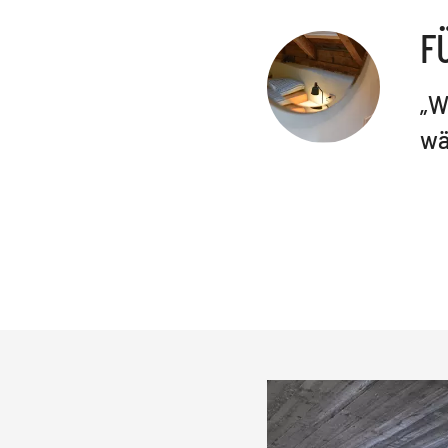
F
„W
wä