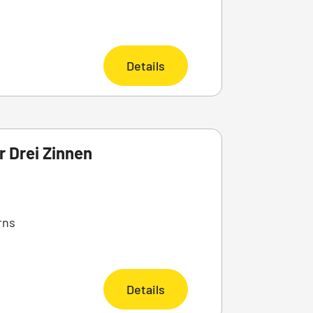
Details
 Drei Zinnen
rns
Details