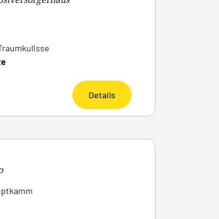
 Traumkulisse
te
Details
o
auptkamm