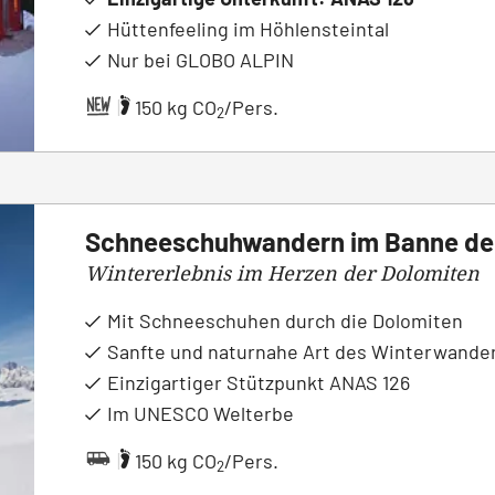
Hüttenfeeling im Höhlensteintal
Nur bei GLOBO ALPIN
|
150 kg CO
/Pers.
2
Schneeschuhwandern im Banne der
Wintererlebnis im Herzen der Dolomiten
Mit Schneeschuhen durch die Dolomiten
Sanfte und naturnahe Art des Winterwande
Einzigartiger Stützpunkt
ANAS 126
Im UNESCO Welterbe
|
150 kg CO
/Pers.
2