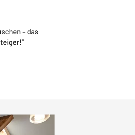
uschen – das
teiger!“