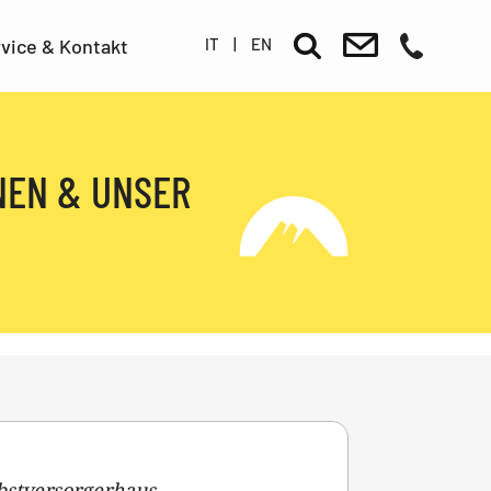
IT
|
EN
vice & Kontakt
EN & UNSER B
bstversorgerhaus