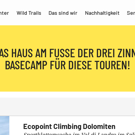
nter
Wild Trails
Das sind wir
Nachhaltigkeit
Ser
DAS HAUS AM FUSSE DER DREI ZINN
ASECAMP FÜR DIESE TOUREN!
Ecopoint Climbing Dolomiten
Sportkletterwoche im Val di Landro im Sel