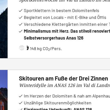
Sportklettern in bestem Dolomitenfels
Begleitet von Locals - mit E-Bike und Öffis
Verschiedene Klettergärten inmitten einer
Minimalismus mit Herz. Das stilvoll renovier
Selbstversorgerhaus Anas 126
|
148 kg CO
/Pers.
ARCHIV
2
Skitouren am Fuße der Drei Zinnen
Winteridylle im ANAS 126 im Val di Landr
Im Herzen der Dolomiten & nah am Alpenh
Unzählige Skitourenmöglichkeiten
Einzigartige Unterkunft: ANAS 126