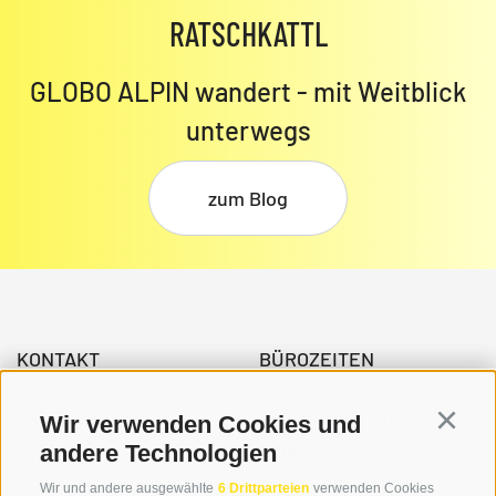
RATSCHKATTL
GLOBO ALPIN wandert - mit Weitblick
unterwegs
zum Blog
KONTAKT
BÜROZEITEN
Globo Activ GmBH
Mo-Fr
Bahnhofstraße 3
08:00 - 12:30 Uhr
Wir verwenden Cookies und
Continu
39034 Toblach
14.00 – 17:00 Uhr
andere Technologien
Wir und andere ausgewählte
6 Drittparteien
verwenden Cookies