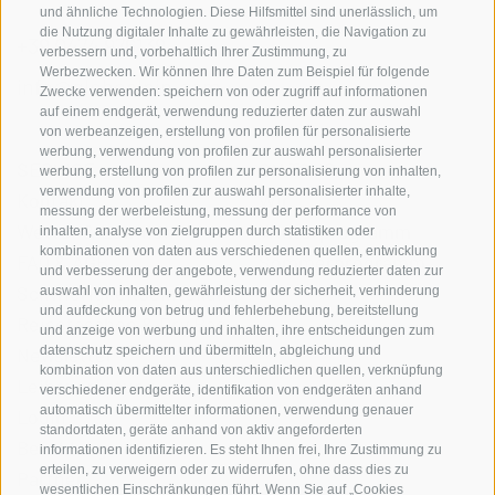
und ähnliche Technologien. Diese Hilfsmittel sind unerlässlich, um
die Nutzung digitaler Inhalte zu gewährleisten, die Navigation zu
+39 0474 976139
verbessern und, vorbehaltlich Ihrer Zustimmung, zu
Werbezwecken. Wir können Ihre Daten zum Beispiel für folgende
info@globoalpin.com
Zwecke verwenden: speichern von oder zugriff auf informationen
auf einem endgerät, verwendung reduzierter daten zur auswahl
von werbeanzeigen, erstellung von profilen für personalisierte
werbung, verwendung von profilen zur auswahl personalisierter
SERVICE
ON TOUR
werbung, erstellung von profilen zur personalisierung von inhalten,
verwendung von profilen zur auswahl personalisierter inhalte,
Kontakt
Wir
messung der werbeleistung, messung der performance von
Wetter & Lawinen
Winterprogramm
inhalten, analyse von zielgruppen durch statistiken oder
kombinationen von daten aus verschiedenen quellen, entwicklung
FAQ & AGB
Sommerprogramm
und verbesserung der angebote, verwendung reduzierter daten zur
Schwierigkeitseinteilung
auswahl von inhalten, gewährleistung der sicherheit, verhinderung
und aufdeckung von betrug und fehlerbehebung, bereitstellung
Reisetaschen & Dry Bag
und anzeige von werbung und inhalten, ihre entscheidungen zum
Newsletter
datenschutz speichern und übermitteln, abgleichung und
kombination von daten aus unterschiedlichen quellen, verknüpfung
Leihausrüstung
verschiedener endgeräte, identifikation von endgeräten anhand
automatisch übermittelter informationen, verwendung genauer
Login
standortdaten, geräte anhand von aktiv angeforderten
Bezahlung
informationen identifizieren. Es steht Ihnen frei, Ihre Zustimmung zu
erteilen, zu verweigern oder zu widerrufen, ohne dass dies zu
Partner
wesentlichen Einschränkungen führt. Wenn Sie auf „Cookies