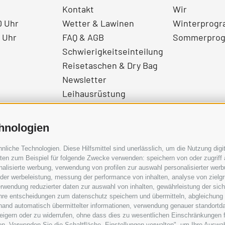
Kontakt
Wir
0 Uhr
Wetter & Lawinen
Winterprog
0 Uhr
FAQ & AGB
Sommerpro
Schwierigkeitseinteilung
Reisetaschen & Dry Bag
Newsletter
Leihausrüstung
Login
Bezahlung
hnologien
Partner
Pauschalreiserichtlinie
iche Technologien. Diese Hilfsmittel sind unerlässlich, um die Nutzung digit
en zum Beispiel für folgende Zwecke verwenden: speichern von oder zugriff 
alisierte werbung, verwendung von profilen zur auswahl personalisierter werbun
 der werbeleistung, messung der performance von inhalten, analyse von zielg
rwendung reduzierter daten zur auswahl von inhalten, gewährleistung der sic
 ihre entscheidungen zum datenschutz speichern und übermitteln, abgleichung
hand automatisch übermittelter informationen, verwendung genauer standortda
erweigern oder zu widerrufen, ohne dass dies zu wesentlichen Einschränkungen 
en. Verwenden Sie die Schaltfläche „Einstellungen verwalten", um Ihre Ausw