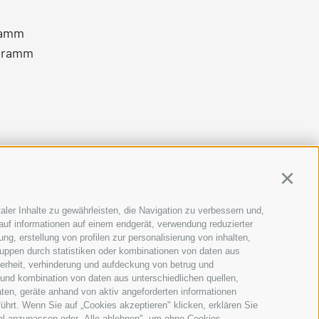
ramm
gramm
Continu
aler Inhalte zu gewährleisten, die Navigation zu verbessern und,
auf informationen auf einem endgerät, verwendung reduzierter
g, erstellung von profilen zur personalisierung von inhalten,
ruppen durch statistiken oder kombinationen von daten aus
herheit, verhinderung und aufdeckung von betrug und
 und kombination von daten aus unterschiedlichen quellen,
ten, geräte anhand von aktiv angeforderten informationen
führt. Wenn Sie auf „Cookies akzeptieren" klicken, erklären Sie
ahl anzupassen oder „Alle ablehnen", um ohne Cookies