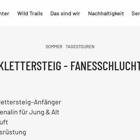
nter
Wild Trails
Das sind wir
Nachhaltigkeit
Ser
SOMMER
TAGESTOUREN
KLETTERSTEIG - FANESSCHLUCH
Klettersteig-Anfänger
nalin für Jung & Alt
uft
usrüstung