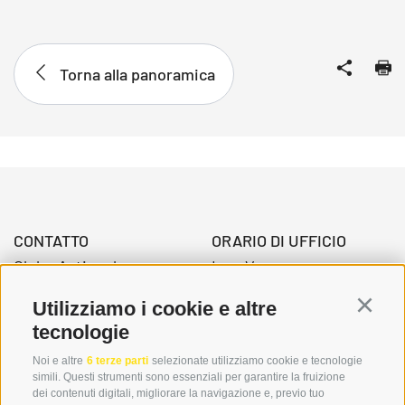
Torna alla panoramica
CONTATTO
ORARIO DI UFFICIO
Globo Activ srl
Lun-Ven.
Via della Stazione 3
08:00 - 12:30 Uhr
Utilizziamo i cookie e altre
Continu
39034 Dobbiaco
14.00 – 17:00 Uhr
tecnologie
Noi e altre
6 terze parti
selezionate utilizziamo cookie e tecnologie
simili. Questi strumenti sono essenziali per garantire la fruizione
+39 0474 976139
dei contenuti digitali, migliorare la navigazione e, previo tuo