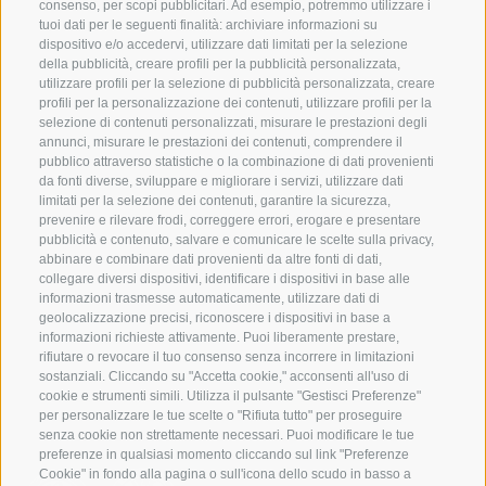
consenso, per scopi pubblicitari. Ad esempio, potremmo utilizzare i
info@globoalpin.com
tuoi dati per le seguenti finalità: archiviare informazioni su
dispositivo e/o accedervi, utilizzare dati limitati per la selezione
della pubblicità, creare profili per la pubblicità personalizzata,
utilizzare profili per la selezione di pubblicità personalizzata, creare
SERVIZIO
ON TOUR
profili per la personalizzazione dei contenuti, utilizzare profili per la
selezione di contenuti personalizzati, misurare le prestazioni degli
Contatto
Noi
annunci, misurare le prestazioni dei contenuti, comprendere il
Meteo
Programma invernale
pubblico attraverso statistiche o la combinazione di dati provenienti
da fonti diverse, sviluppare e migliorare i servizi, utilizzare dati
FAQ & AGB
limitati per la selezione dei contenuti, garantire la sicurezza,
Newsletter
prevenire e rilevare frodi, correggere errori, erogare e presentare
pubblicità e contenuto, salvare e comunicare le scelte sulla privacy,
noleggio attrezzatura
abbinare e combinare dati provenienti da altre fonti di dati,
collegare diversi dispositivi, identificare i dispositivi in base alle
Login
informazioni trasmesse automaticamente, utilizzare dati di
Pagamento
geolocalizzazione precisi, riconoscere i dispositivi in base a
informazioni richieste attivamente. Puoi liberamente prestare,
Partner
rifiutare o revocare il tuo consenso senza incorrere in limitazioni
sostanziali. Cliccando su "Accetta cookie," acconsenti all'uso di
cookie e strumenti simili. Utilizza il pulsante "Gestisci Preferenze"
per personalizzare le tue scelte o "Rifiuta tutto" per proseguire
senza cookie non strettamente necessari. Puoi modificare le tue
preferenze in qualsiasi momento cliccando sul link "Preferenze
Cookie" in fondo alla pagina o sull'icona dello scudo in basso a