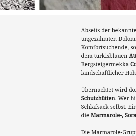
Abseits der bekannt
ungezähmten Dolomit
Komfortsuchende, son
dem türkisblauen
Au
Bergsteigermekka
C
landschaftlicher Höh
Übernachtet wird do
Schutzhütten
. Wer h
Schlafsack selbst. E
die
Marmarole-, Sor
Die Marmarole-Grupp