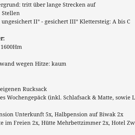
tergrund: tritt über lange Strecken auf
ange Stellen
ungesichert II° - gesichert III° Klettersteig: A bis C
r:
is 1600Hm
h
ufwand wegen Hitze: kaum
m eigenen Rucksack
s Wochengepäck (inkl. Schlafsack & Matte, sowie L
nsion Unterkunft 5x, Halbpension auf Biwak 2x
e im Freien 2x, Hütte Mehrbettzimmer 2x, Hotel Z