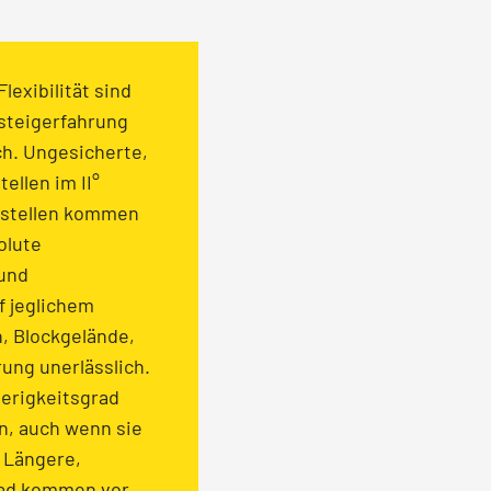
exibilität sind
steigerfahrung
ch. Ungesicherte,
ellen im II°
ilstellen kommen
olute
 und
f jeglichem
n, Blockgelände,
ung unerlässlich.
ierigkeitsgrad
n, auch wenn sie
. Längere,
rad kommen vor.