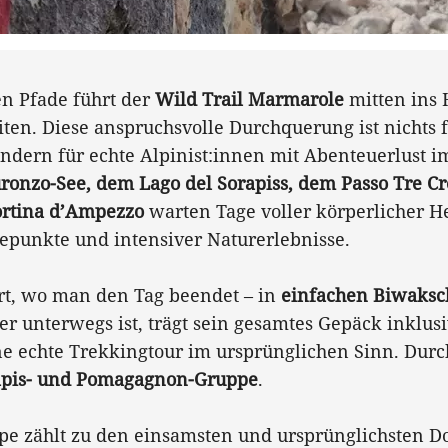
en Pfade führt der
Wild Trail Marmarole
mitten ins 
en. Diese anspruchsvolle Durchquerung ist nichts 
dern für echte Alpinist:innen mit Abenteuerlust i
ronzo-See, dem Lago del Sorapiss, dem Passo Tre Cr
ortina d’Ampezzo
warten Tage voller körperlicher H
epunkte und intensiver Naturerlebnisse.
rt, wo man den Tag beendet – in
einfachen Biwaksc
ier unterwegs ist, trägt sein gesamtes Gepäck inklus
ine echte Trekkingtour im ursprünglichen Sinn. Dur
apis- und Pomagagnon-Gruppe
.
e zählt zu den einsamsten und ursprünglichsten 