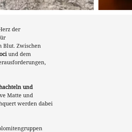
Herz der
für
m Blut. Zwischen
oci
und dem
erausforderungen,
hachteln und
ive Matte und
chquert werden dabei
Dolomitengruppen