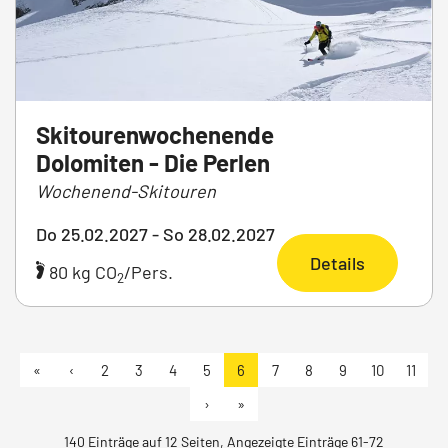
Skitourenwochenende
Dolomiten - Die Perlen
Wochenend-Skitouren
Do 25.02.2027 - So 28.02.2027
Details
80 kg CO
/Pers.
2
«
‹
2
3
4
5
6
7
8
9
10
11
›
»
140 Einträge auf 12 Seiten, Angezeigte Einträge 61-72