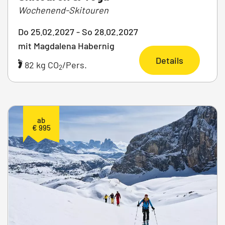
Wochenend-Skitouren
Do 25.02.2027 - So 28.02.2027
mit Magdalena Habernig
Details
82 kg CO
/Pers.
2
ab
€ 995