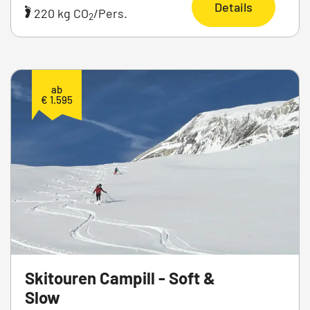
Details
220 kg CO
/Pers.
2
ab
€ 1.595
Skitouren Campill - Soft &
Slow