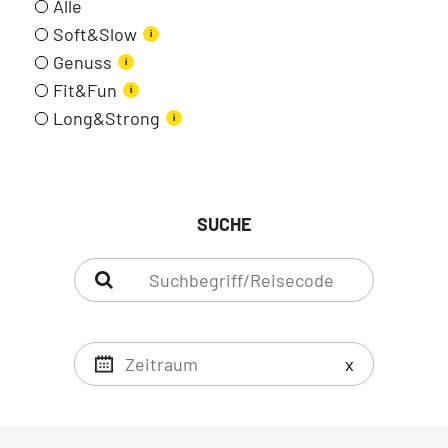
Alle
Soft&Slow
i
Genuss
i
Fit&Fun
i
Long&Strong
i
SUCHE
x