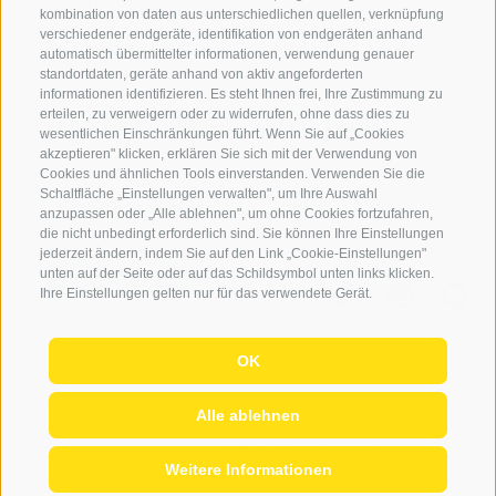
Leihausrüstung
kombination von daten aus unterschiedlichen quellen, verknüpfung
Login
verschiedener endgeräte, identifikation von endgeräten anhand
automatisch übermittelter informationen, verwendung genauer
Bezahlung
standortdaten, geräte anhand von aktiv angeforderten
Partner
informationen identifizieren. Es steht Ihnen frei, Ihre Zustimmung zu
erteilen, zu verweigern oder zu widerrufen, ohne dass dies zu
Pauschalreiserichtlinie
wesentlichen Einschränkungen führt. Wenn Sie auf „Cookies
akzeptieren" klicken, erklären Sie sich mit der Verwendung von
Cookies und ähnlichen Tools einverstanden. Verwenden Sie die
Schaltfläche „Einstellungen verwalten", um Ihre Auswahl
anzupassen oder „Alle ablehnen", um ohne Cookies fortzufahren,
die nicht unbedingt erforderlich sind. Sie können Ihre Einstellungen
jederzeit ändern, indem Sie auf den Link „Cookie-Einstellungen"
unten auf der Seite oder auf das Schildsymbol unten links klicken.
Ihre Einstellungen gelten nur für das verwendete Gerät.
OK
© 2026 Globo Activ GmBH
|
it
|
en
|
IT02778720215
Sitemap
|
Impressum
|
Cookie-Richtlinie
|
Alle ablehnen
Privacy
|
Cookie Präferenzen
Weitere Informationen