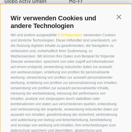
Globo Activ GmBH
Mo-Fr
Bahnhofstraße 3
08:00 - 12:30 Uhr
39034 Toblach
14.00 – 17:00 Uhr
Wir verwenden Cookies und
Continu
andere Technologien
Wir und andere ausgewählte
6 Drittparteien
verwenden Cookies
+39 0474 976139
und ähnliche Technologien. Diese Hilfsmittel sind unerlässlich, um
die Nutzung digitaler Inhalte zu gewährleisten, die Navigation zu
info@globoalpin.com
verbessern und, vorbehaltlich Ihrer Zustimmung, zu
Werbezwecken. Wir können Ihre Daten zum Beispiel für folgende
Zwecke verwenden: speichern von oder zugriff auf informationen
auf einem endgerät, verwendung reduzierter daten zur auswahl
von werbeanzeigen, erstellung von profilen für personalisierte
SERVICE
ON TOUR
werbung, verwendung von profilen zur auswahl personalisierter
Kontakt
Wir
werbung, erstellung von profilen zur personalisierung von inhalten,
verwendung von profilen zur auswahl personalisierter inhalte,
Wetter & Lawinen
Winterprogramm
messung der werbeleistung, messung der performance von
FAQ & AGB
Sommerprogramm
inhalten, analyse von zielgruppen durch statistiken oder
kombinationen von daten aus verschiedenen quellen, entwicklung
Schwierigkeitseinteilung
und verbesserung der angebote, verwendung reduzierter daten zur
Reisetaschen & Dry Bag
auswahl von inhalten, gewährleistung der sicherheit, verhinderung
und aufdeckung von betrug und fehlerbehebung, bereitstellung
Newsletter
und anzeige von werbung und inhalten, ihre entscheidungen zum
datenschutz speichern und übermitteln, abgleichung und