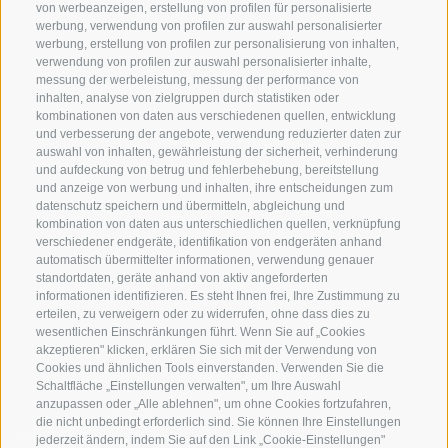
Kontakt
Wir
von werbeanzeigen, erstellung von profilen für personalisierte
werbung, verwendung von profilen zur auswahl personalisierter
Wetter & Lawinen
Winterprogramm
werbung, erstellung von profilen zur personalisierung von inhalten,
verwendung von profilen zur auswahl personalisierter inhalte,
FAQ & AGB
Sommerprogramm
messung der werbeleistung, messung der performance von
Schwierigkeitseinteilung
inhalten, analyse von zielgruppen durch statistiken oder
kombinationen von daten aus verschiedenen quellen, entwicklung
Reisetaschen & Dry Bag
und verbesserung der angebote, verwendung reduzierter daten zur
Newsletter
auswahl von inhalten, gewährleistung der sicherheit, verhinderung
und aufdeckung von betrug und fehlerbehebung, bereitstellung
Leihausrüstung
und anzeige von werbung und inhalten, ihre entscheidungen zum
Login
datenschutz speichern und übermitteln, abgleichung und
kombination von daten aus unterschiedlichen quellen, verknüpfung
Bezahlung
verschiedener endgeräte, identifikation von endgeräten anhand
Partner
automatisch übermittelter informationen, verwendung genauer
standortdaten, geräte anhand von aktiv angeforderten
Pauschalreiserichtlinie
informationen identifizieren. Es steht Ihnen frei, Ihre Zustimmung zu
erteilen, zu verweigern oder zu widerrufen, ohne dass dies zu
wesentlichen Einschränkungen führt. Wenn Sie auf „Cookies
akzeptieren" klicken, erklären Sie sich mit der Verwendung von
Cookies und ähnlichen Tools einverstanden. Verwenden Sie die
Schaltfläche „Einstellungen verwalten", um Ihre Auswahl
anzupassen oder „Alle ablehnen", um ohne Cookies fortzufahren,
die nicht unbedingt erforderlich sind. Sie können Ihre Einstellungen
jederzeit ändern, indem Sie auf den Link „Cookie-Einstellungen"