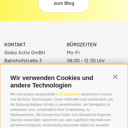
zum Blog
KONTAKT
BÜROZEITEN
Globo Activ GmBH
Mo-Fr
Bahnhofstraße 3
08:00 - 12:30 Uhr
39034 Toblach
14.00 – 17:00 Uhr
Wir verwenden Cookies und
Continu
andere Technologien
+39 0474 976139
Wir und andere ausgewählte
6 Drittparteien
verwenden Cookies
und ähnliche Technologien. Diese Hilfsmittel sind unerlässlich, um
info@globoalpin.com
die Nutzung digitaler Inhalte zu gewährleisten, die Navigation zu
verbessern und, vorbehaltlich Ihrer Zustimmung, zu
Werbezwecken. Wir können Ihre Daten zum Beispiel für folgende
Zwecke verwenden: speichern von oder zugriff auf informationen
SERVICE
ON TOUR
auf einem endgerät, verwendung reduzierter daten zur auswahl