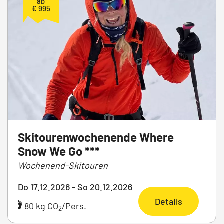
ab
€ 995
Skitourenwochenende Where
Snow We Go ***
Wochenend-Skitouren
Do 17.12.2026 - So 20.12.2026
Details
80 kg CO
/Pers.
2