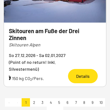
Skitouren am Fuße der Drei
Zinnen
Skitouren Alpen
So 27.12.2026 - Sa 02.01.2027
(Point of no return! Inkl.
Silvestermenü)
Details
150 kg CO
/Pers.
2
«
‹
1
2
3
4
5
6
7
8
9
10