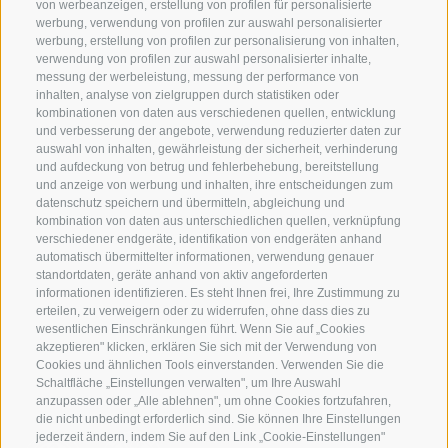
von werbeanzeigen, erstellung von profilen für personalisierte
SERVICE
ON TOUR
werbung, verwendung von profilen zur auswahl personalisierter
Kontakt
Wir
werbung, erstellung von profilen zur personalisierung von inhalten,
verwendung von profilen zur auswahl personalisierter inhalte,
Wetter & Lawinen
Winterprogramm
messung der werbeleistung, messung der performance von
FAQ & AGB
Sommerprogramm
inhalten, analyse von zielgruppen durch statistiken oder
kombinationen von daten aus verschiedenen quellen, entwicklung
Schwierigkeitseinteilung
und verbesserung der angebote, verwendung reduzierter daten zur
Reisetaschen & Dry Bag
auswahl von inhalten, gewährleistung der sicherheit, verhinderung
und aufdeckung von betrug und fehlerbehebung, bereitstellung
Newsletter
und anzeige von werbung und inhalten, ihre entscheidungen zum
Leihausrüstung
datenschutz speichern und übermitteln, abgleichung und
kombination von daten aus unterschiedlichen quellen, verknüpfung
Login
verschiedener endgeräte, identifikation von endgeräten anhand
automatisch übermittelter informationen, verwendung genauer
Bezahlung
standortdaten, geräte anhand von aktiv angeforderten
Partner
informationen identifizieren. Es steht Ihnen frei, Ihre Zustimmung zu
erteilen, zu verweigern oder zu widerrufen, ohne dass dies zu
Pauschalreiserichtlinie
wesentlichen Einschränkungen führt. Wenn Sie auf „Cookies
akzeptieren" klicken, erklären Sie sich mit der Verwendung von
Cookies und ähnlichen Tools einverstanden. Verwenden Sie die
Schaltfläche „Einstellungen verwalten", um Ihre Auswahl
anzupassen oder „Alle ablehnen", um ohne Cookies fortzufahren,
die nicht unbedingt erforderlich sind. Sie können Ihre Einstellungen
jederzeit ändern, indem Sie auf den Link „Cookie-Einstellungen"