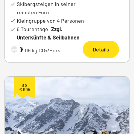
Skibergsteigen in seiner
reinsten Form
Kleingruppe von 4 Personen
6 Tourentage!
Zzgl.
Unterkünfte & Seilbahnen
Details
|
119 kg CO
/Pers.
ARCHIV
2
ab
€ 995