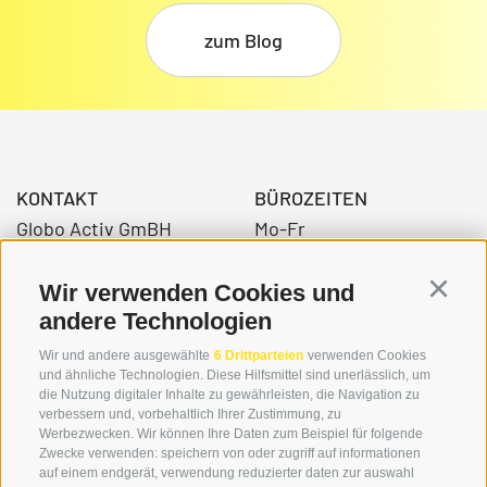
zum Blog
KONTAKT
BÜROZEITEN
Globo Activ GmBH
Mo-Fr
Bahnhofstraße 3
08:00 - 12:30 Uhr
39034 Toblach
14.00 – 17:00 Uhr
Wir verwenden Cookies und
Continu
andere Technologien
Wir und andere ausgewählte
6 Drittparteien
verwenden Cookies
+39 0474 976139
und ähnliche Technologien. Diese Hilfsmittel sind unerlässlich, um
die Nutzung digitaler Inhalte zu gewährleisten, die Navigation zu
info@globoalpin.com
verbessern und, vorbehaltlich Ihrer Zustimmung, zu
Werbezwecken. Wir können Ihre Daten zum Beispiel für folgende
Zwecke verwenden: speichern von oder zugriff auf informationen
auf einem endgerät, verwendung reduzierter daten zur auswahl