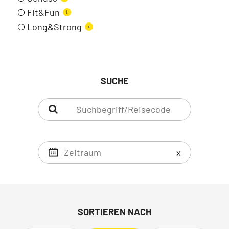
Fit&Fun
i
Long&Strong
i
SUCHE
x
SORTIEREN NACH