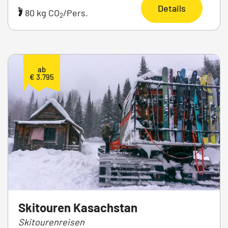
Details
80 kg CO
/Pers.
2
ab
€ 3.795
Skitouren Kasachstan
Skitourenreisen