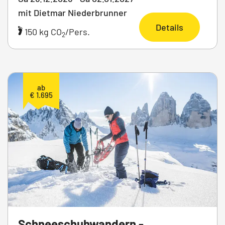
mit Dietmar Niederbrunner
Details
150 kg CO
/Pers.
2
ab
€ 1.695
Schneeschuhwandern -