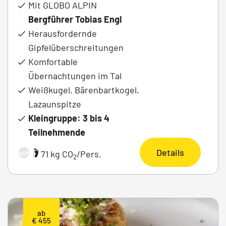
Mit GLOBO ALPIN
Bergführer Tobias Engl
Herausfordernde
Gipfelüberschreitungen
Komfortable
Übernachtungen im Tal
Weißkugel, Bärenbartkogel,
Lazaunspitze
Kleingruppe: 3 bis 4
Teilnehmende
Details
|
71 kg CO
/Pers.
ARCHIV
2
ab
€ 455