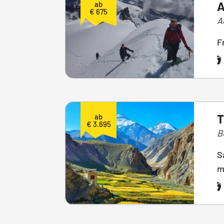
A
ab
€ 675
A
F
T
ab
€ 3.695
B
S
m