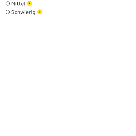
Mittel
i
Schwierig
i