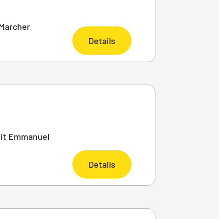
 Marcher
Details
 mit Emmanuel
Details