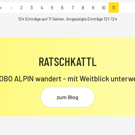
«
‹
2
3
4
5
6
7
8
9
10
11
›
124 Einträge auf 11 Seiten, Angezeigte Einträge 121-124
RATSCHKATTL
OBO ALPIN wandert - mit Weitblick unterw
zum Blog