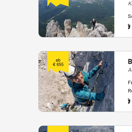
K
S
B
ab
€ 655
A
F
R