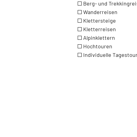
Berg- und Trekkingre
Wanderreisen
Klettersteige
Kletterreisen
Alpinklettern
Hochtouren
Individuelle Tagestou