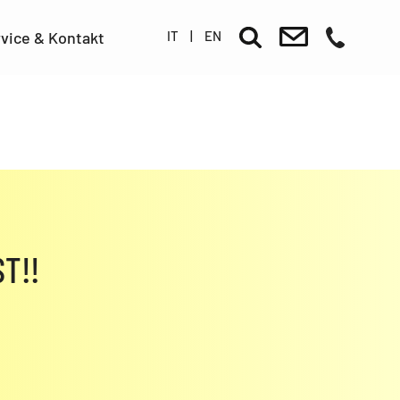
IT
|
EN
vice & Kontakt
T!!