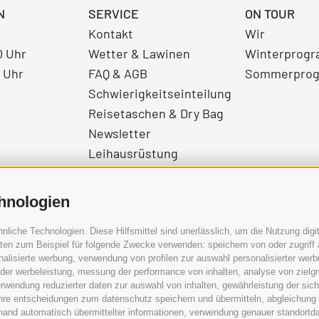
N
SERVICE
ON TOUR
Kontakt
Wir
0 Uhr
Wetter & Lawinen
Winterprog
0 Uhr
FAQ & AGB
Sommerpro
Schwierigkeitseinteilung
Reisetaschen & Dry Bag
Newsletter
Leihausrüstung
Login
Bezahlung
hnologien
Partner
Pauschalreiserichtlinie
iche Technologien. Diese Hilfsmittel sind unerlässlich, um die Nutzung digit
en zum Beispiel für folgende Zwecke verwenden: speichern von oder zugriff 
alisierte werbung, verwendung von profilen zur auswahl personalisierter werbun
 der werbeleistung, messung der performance von inhalten, analyse von zielg
rwendung reduzierter daten zur auswahl von inhalten, gewährleistung der sic
 ihre entscheidungen zum datenschutz speichern und übermitteln, abgleichung
hand automatisch übermittelter informationen, verwendung genauer standortda