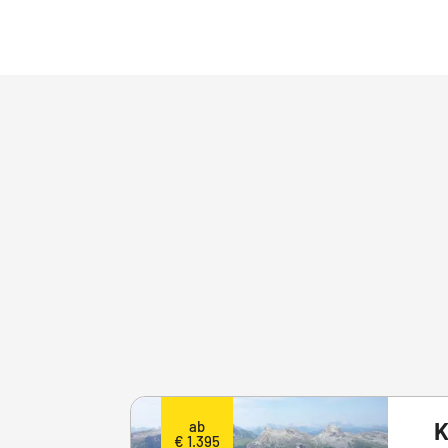
K
ab
€ 1.395