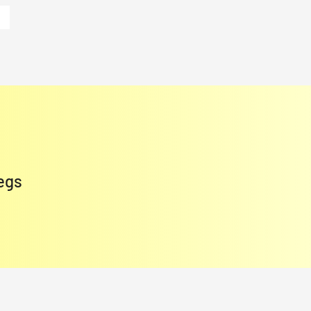
»
egs