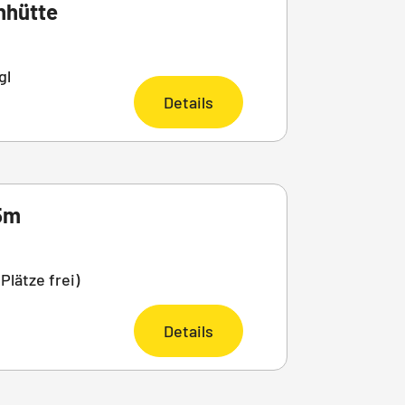
nhütte
gl
Details
85m
Plätze frei)
Details