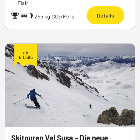
Flair
Details
|
255 kg CO
/Pers.
2
ab
€ 1.595
Skitouren Val Susa – Die neue