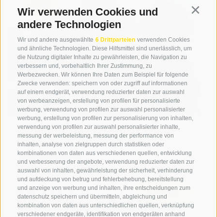
€ 1.795
Wir verwenden Cookies und
Continu
andere Technologien
Wir und andere ausgewählte
6 Drittparteien
verwenden Cookies
und ähnliche Technologien. Diese Hilfsmittel sind unerlässlich, um
die Nutzung digitaler Inhalte zu gewährleisten, die Navigation zu
verbessern und, vorbehaltlich Ihrer Zustimmung, zu
Werbezwecken. Wir können Ihre Daten zum Beispiel für folgende
Zwecke verwenden: speichern von oder zugriff auf informationen
auf einem endgerät, verwendung reduzierter daten zur auswahl
von werbeanzeigen, erstellung von profilen für personalisierte
werbung, verwendung von profilen zur auswahl personalisierter
werbung, erstellung von profilen zur personalisierung von inhalten,
Skitouren Alpen - Where Snow
verwendung von profilen zur auswahl personalisierter inhalte,
messung der werbeleistung, messung der performance von
We Go
inhalten, analyse von zielgruppen durch statistiken oder
kombinationen von daten aus verschiedenen quellen, entwicklung
Skitouren Alpen
und verbesserung der angebote, verwendung reduzierter daten zur
auswahl von inhalten, gewährleistung der sicherheit, verhinderung
So 06.12.2026 - Sa 12.12.2026
und aufdeckung von betrug und fehlerbehebung, bereitstellung
und anzeige von werbung und inhalten, ihre entscheidungen zum
Details
230 kg CO
/Pers.
datenschutz speichern und übermitteln, abgleichung und
2
kombination von daten aus unterschiedlichen quellen, verknüpfung
verschiedener endgeräte, identifikation von endgeräten anhand