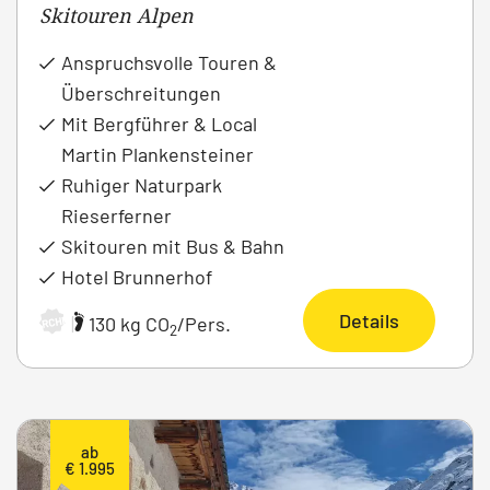
Skitouren Alpen
Anspruchsvolle Touren &
Überschreitungen
Mit Bergführer & Local
Martin Plankensteiner
Ruhiger Naturpark
Rieserferner
Skitouren mit Bus & Bahn
Hotel Brunnerhof
Details
|
130 kg CO
/Pers.
ARCHIV
2
ab
€ 1.995