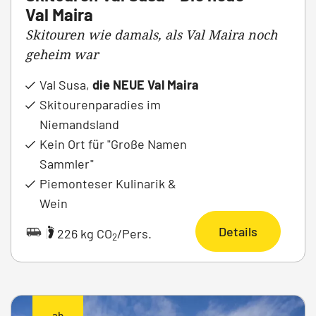
Val Maira
Skitouren wie damals, als Val Maira noch
geheim war
Val Susa,
die NEUE Val Maira
Skitourenparadies im
Niemandsland
Kein Ort für "Große Namen
Sammler"
Piemonteser Kulinarik &
Wein
Details
|
226 kg CO
/Pers.
2
ab