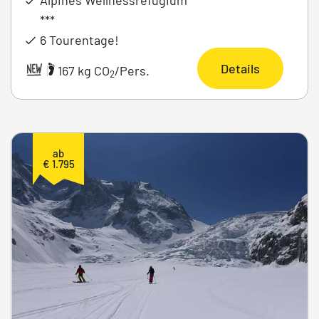
***
6 Tourentage!
Details
|
167 kg CO
/Pers.
2
ab
€ 1.795