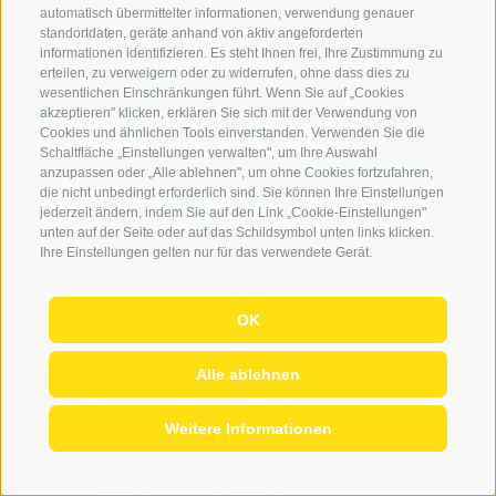
automatisch übermittelter informationen, verwendung genauer
standortdaten, geräte anhand von aktiv angeforderten
informationen identifizieren. Es steht Ihnen frei, Ihre Zustimmung zu
ab
erteilen, zu verweigern oder zu widerrufen, ohne dass dies zu
€ 1.595
wesentlichen Einschränkungen führt. Wenn Sie auf „Cookies
akzeptieren" klicken, erklären Sie sich mit der Verwendung von
Cookies und ähnlichen Tools einverstanden. Verwenden Sie die
Schaltfläche „Einstellungen verwalten", um Ihre Auswahl
anzupassen oder „Alle ablehnen", um ohne Cookies fortzufahren,
die nicht unbedingt erforderlich sind. Sie können Ihre Einstellungen
jederzeit ändern, indem Sie auf den Link „Cookie-Einstellungen"
unten auf der Seite oder auf das Schildsymbol unten links klicken.
Ihre Einstellungen gelten nur für das verwendete Gerät.
OK
Schneeschuhwandern im
Alle ablehnen
Banne der Drei Zinnen
Weitere Informationen
Geführte Schneeschuhtouren
So 06.12.2026 - Sa 12.12.2026