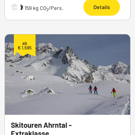
Details
|
159 kg CO
/Pers.
ARCHIV
2
ab
€ 1.595
Skitouren Ahrntal -
Extraklasse