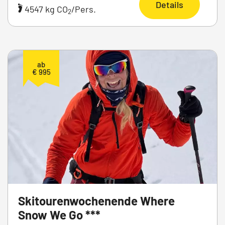
Details
4547 kg CO
/Pers.
2
ab
€ 995
Skitourenwochenende Where
Snow We Go ***