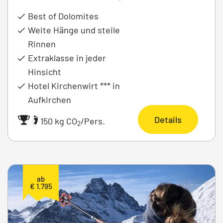
Best of Dolomites
Weite Hänge und steile
Rinnen
Extraklasse in jeder
Hinsicht
Hotel Kirchenwirt *** in
Aufkirchen
Details
|
150 kg CO
/Pers.
2
ab
€ 1.795