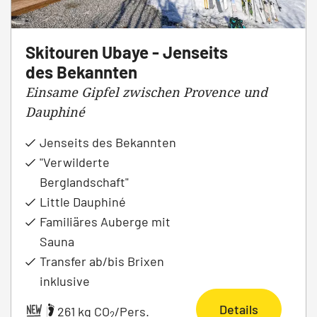
Skitouren Ubaye - Jenseits
des Bekannten
Einsame Gipfel zwischen Provence und
Dauphiné
Jenseits des Bekannten
"Verwilderte
Berglandschaft"
Little Dauphiné
Familiäres Auberge mit
Sauna
Transfer ab/bis Brixen
inklusive
Details
|
261 kg CO
/Pers.
2