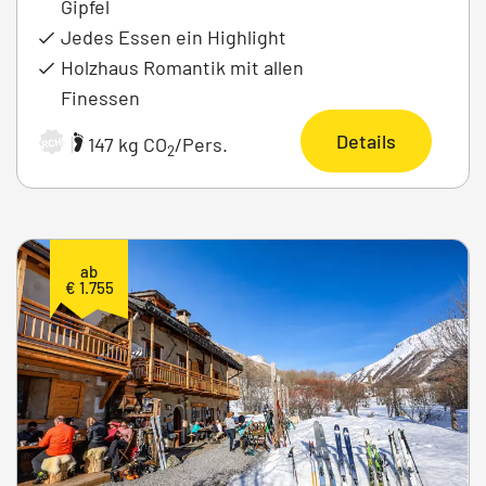
Gipfel
Jedes Essen ein Highlight
Holzhaus Romantik mit allen
Finessen
Details
|
147 kg CO
/Pers.
ARCHIV
2
ab
€ 1.755