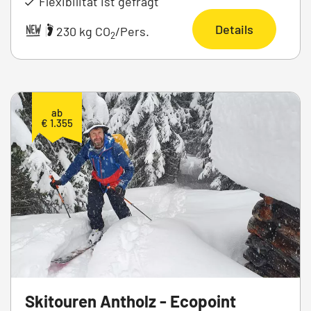
Flexibilität ist gefragt
Details
|
230 kg CO
/Pers.
2
ab
€ 1.355
Skitouren Antholz - Ecopoint