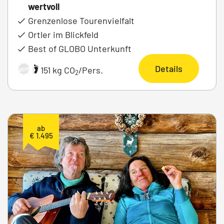
wertvoll
Grenzenlose Tourenvielfalt
Ortler im Blickfeld
Best of GLOBO Unterkunft
Details
|
151 kg CO
/Pers.
ARCHIV
2
ab
€ 1.495