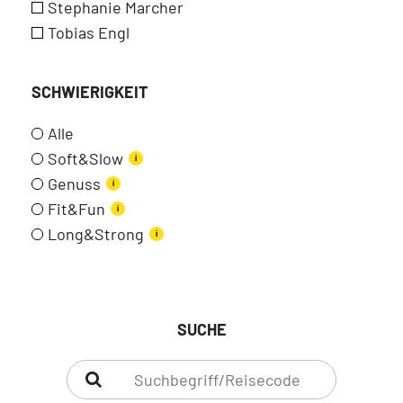
Stephanie Marcher
Tobias Engl
SCHWIERIGKEIT
Alle
Soft&Slow
i
Genuss
i
Fit&Fun
i
Long&Strong
i
SUCHE