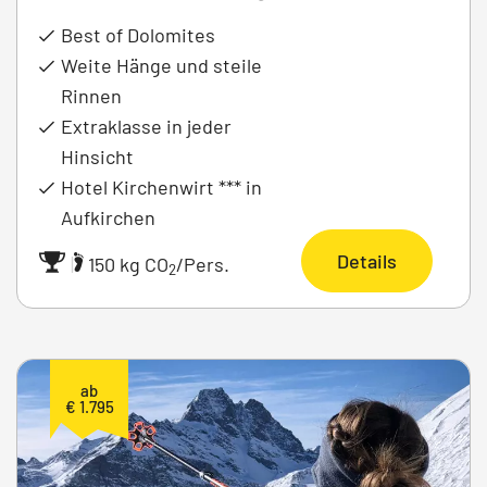
Best of Dolomites
Weite Hänge und steile
Rinnen
Extraklasse in jeder
Hinsicht
Hotel Kirchenwirt *** in
Aufkirchen
Details
|
150 kg CO
/Pers.
2
ab
€ 1.795