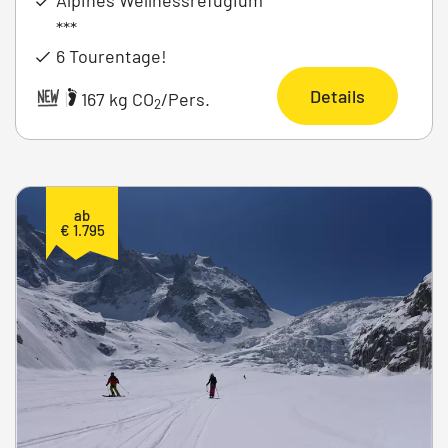
***
6 Tourentage!
Details
|
167 kg CO
/Pers.
2
ab
€ 1.795