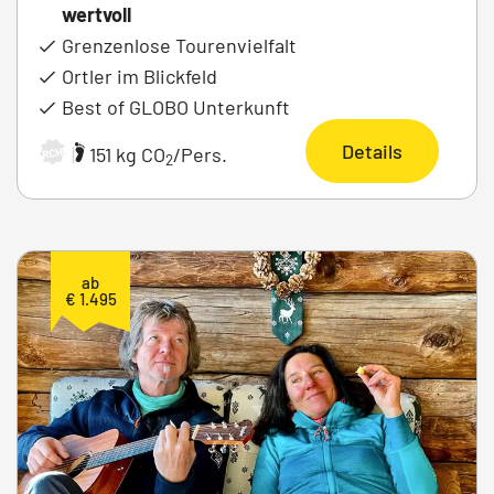
wertvoll
Grenzenlose Tourenvielfalt
Ortler im Blickfeld
Best of GLOBO Unterkunft
Details
|
151 kg CO
/Pers.
ARCHIV
2
ab
€ 1.495