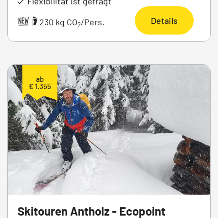
Flexibilität ist gefragt
Details
|
230 kg CO
/Pers.
2
ab
€ 1.355
Skitouren Antholz - Ecopoint