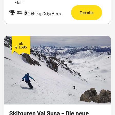
Flair
Details
|
255 kg CO
/Pers.
2
ab
€ 1.595
Skitouren Val Susa – Die neue