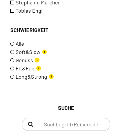
Stephanie Marcher
Tobias Engl
SCHWIERIGKEIT
Alle
Soft&Slow
i
Genuss
i
Fit&Fun
i
Long&Strong
i
SUCHE