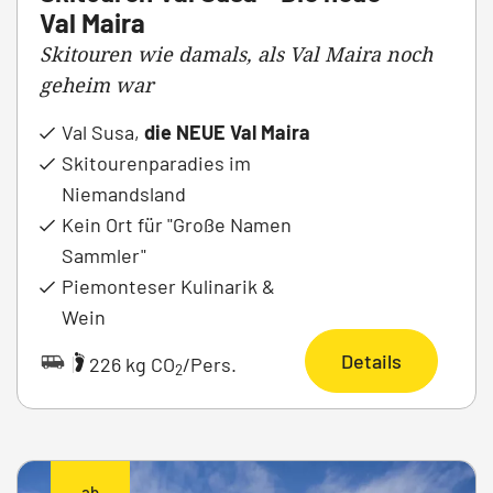
Val Maira
Skitouren wie damals, als Val Maira noch
geheim war
Val Susa,
die NEUE Val Maira
Skitourenparadies im
Niemandsland
Kein Ort für "Große Namen
Sammler"
Piemonteser Kulinarik &
Wein
Details
|
226 kg CO
/Pers.
2
ab