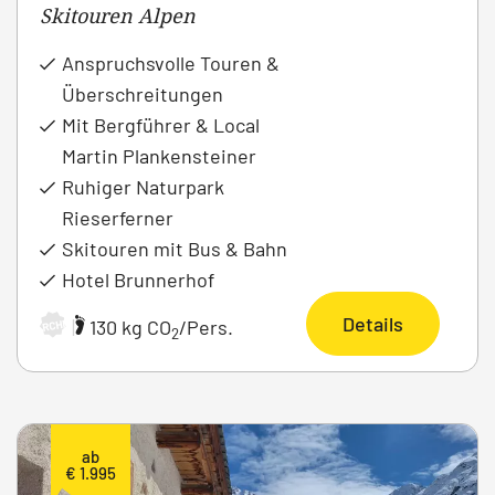
Skitouren Alpen
Anspruchsvolle Touren &
Überschreitungen
Mit Bergführer & Local
Martin Plankensteiner
Ruhiger Naturpark
Rieserferner
Skitouren mit Bus & Bahn
Hotel Brunnerhof
Details
|
130 kg CO
/Pers.
ARCHIV
2
ab
€ 1.995