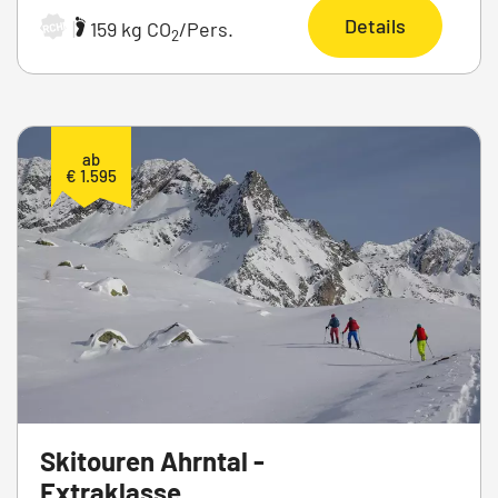
Details
|
159 kg CO
/Pers.
ARCHIV
2
ab
€ 1.595
Skitouren Ahrntal -
Extraklasse