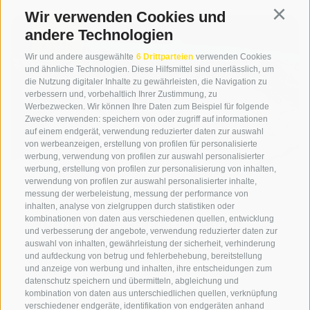
Wir verwenden Cookies und
Continu
andere Technologien
ab
€ 1.595
Wir und andere ausgewählte
6 Drittparteien
verwenden Cookies
und ähnliche Technologien. Diese Hilfsmittel sind unerlässlich, um
die Nutzung digitaler Inhalte zu gewährleisten, die Navigation zu
verbessern und, vorbehaltlich Ihrer Zustimmung, zu
Werbezwecken. Wir können Ihre Daten zum Beispiel für folgende
Zwecke verwenden: speichern von oder zugriff auf informationen
auf einem endgerät, verwendung reduzierter daten zur auswahl
von werbeanzeigen, erstellung von profilen für personalisierte
werbung, verwendung von profilen zur auswahl personalisierter
werbung, erstellung von profilen zur personalisierung von inhalten,
verwendung von profilen zur auswahl personalisierter inhalte,
messung der werbeleistung, messung der performance von
inhalten, analyse von zielgruppen durch statistiken oder
Skitouren Lesachtal - Elegant
kombinationen von daten aus verschiedenen quellen, entwicklung
und verbesserung der angebote, verwendung reduzierter daten zur
& Ursprünglich
auswahl von inhalten, gewährleistung der sicherheit, verhinderung
und aufdeckung von betrug und fehlerbehebung, bereitstellung
Skitouren Alpen
und anzeige von werbung und inhalten, ihre entscheidungen zum
datenschutz speichern und übermitteln, abgleichung und
So 14.02.2027 - Sa 20.02.2027
kombination von daten aus unterschiedlichen quellen, verknüpfung
verschiedener endgeräte, identifikation von endgeräten anhand