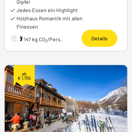
Gipfel
Jedes Essen ein Highlight
Holzhaus Romantik mit allen
Finessen
Details
|
147 kg CO
/Pers.
ARCHIV
2
ab
€ 1.755